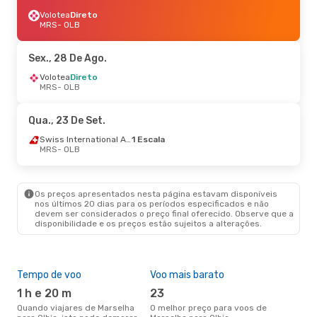
Volotea
Direto
MRS
- OLB
Sex., 28 De Ago.
Volotea
Direto
MRS
- OLB
Qua., 23 De Set.
Swiss International Air Lines
1 Escala
MRS
- OLB
Os preços apresentados nesta página estavam disponíveis
nos últimos 20 dias para os períodos especificados e não
devem ser considerados o preço final oferecido. Observe que a
disponibilidade e os preços estão sujeitos a alterações.
Tempo de voo
Voo mais barato
Épo
1 h e 20 m
23
ab
Quando viajares de Marselha
O melhor preço para voos de
abril é a altura mais concorrida