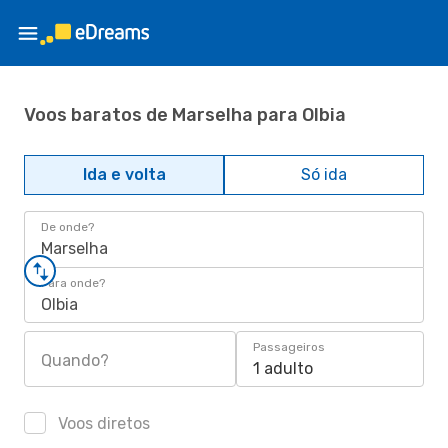
Voos baratos de Marselha para Olbia
Ida e volta
Só ida
De onde?
Marselha
Para onde?
Olbia
Passageiros
Quando?
1 adulto
Voos diretos