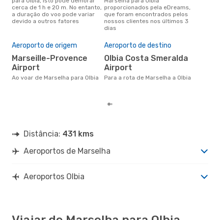
para Olbia, isto pode demorar
Marselha para Olbia
para
cerca de 1 h e 20 m. No entanto,
proporcionados pela eDreams,
Olb
a duração do voo pode variar
que foram encontrados pelos
de 
devido a outros fatores
nossos clientes nos últimos 3
clie
dias
Pre
de 
Aeroporto de origem
Aeroporto de destino
21
Marseille-Provence
Olbia Costa Smeralda
Um voo de Marselha para Olbia
Airport
Airport
na 
€, 
Ao voar de Marselha para Olbia
Para a rota de Marselha a Olbia
pre
Distância:
431 kms
Aeroportos de Marselha
Aeroportos Olbia
Viajar de Marselha para Olbia