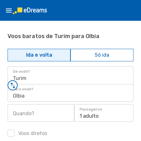
Voos baratos de Turim para Olbia
Ida e volta
Só ida
De onde?
Turim
Para onde?
Olbia
Passageiros
Quando?
1 adulto
Voos diretos