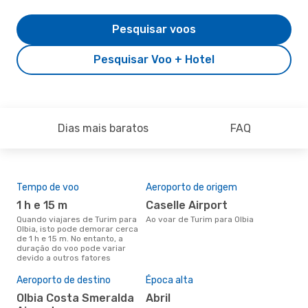
Pesquisar voos
Pesquisar Voo + Hotel
Dias mais baratos
FAQ
Tempo de voo
Aeroporto de origem
Com
ope
1 h e 15 m
Caselle Airport
V
Quando viajares de Turim para
Ao voar de Turim para Olbia
Olbia, isto pode demorar cerca
Companhias aéreas que viajam
de 1 h e 15 m. No entanto, a
de T
duração do voo pode variar
devido a outros fatores
A m
Aeroporto de destino
Época alta
res
Olbia Costa Smeralda
abril
d