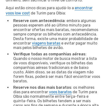
dinheiro, sem sacrificar o nível de conforto.
Aqui estão cinco dicas para ajudá-lo a
encontrar
voos low cost
de Turim para Olbia:
Reserve com antecedência
: embora algumas
pessoas esperem até ao último minuto para
encontrar ofertas mais baratas, recomendamos
sempre comprar os bilhetes com antecedência.
Desta forma, existe uma maior probabilidade de
encontrar
viagens baratas
e evitar pagar muito
mais pelos bilhetes de avião.
Verifique todas as companhias aéreas
:
Quando o nosso motor de busca mostrar a lista
de voos disponíveis, verifique os bilhetes das
companhias aéreas tradicionais e de baixo
custo. Além disso, se as datas da viagem não
forem fixas, poderá ser mais fácil encontrar voos
baratos.
Reserve nos dias mais baratos
: os melhores
dias para encontrar
voos baratos
de Turim para
Olbia são normalmente entre terça-feira e
quinta-feira. Os bilhetes tendem a ser mais
caros aos fins de semana e durante a época alta,