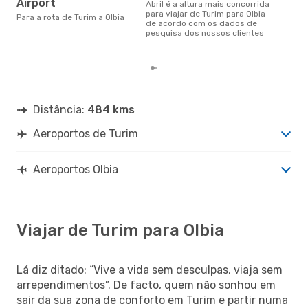
Airport
abril é a altura mais concorrida
julho é uma das melhores
para viajar de Turim para Olbia
altu
Para a rota de Turim a Olbia
de acordo com os dados de
par
pesquisa dos nossos clientes
os 
clie
Distância:
484 kms
Aeroportos de Turim
Aeroportos Olbia
Viajar de Turim para Olbia
Lá diz ditado: “Vive a vida sem desculpas, viaja sem
arrependimentos”. De facto, quem não sonhou em
sair da sua zona de conforto em Turim e partir numa