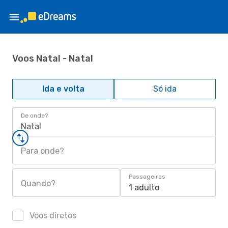
Voos Natal - Natal
Ida e volta
Só ida
De onde?
Natal
Para onde?
Passageiros
Quando?
1 adulto
Voos diretos