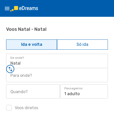
Voos Natal - Natal
Ida e volta
Só ida
De onde?
Natal
Para onde?
Passageiros
Quando?
1 adulto
Voos diretos