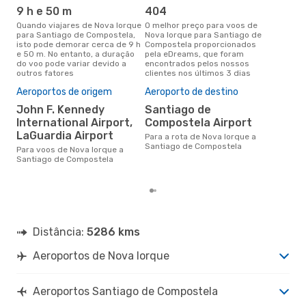
9 h e 50 m
404
j
Quando viajares de Nova Iorque
O melhor preço para voos de
junho é a altura mais
para Santiago de Compostela,
Nova Iorque para Santiago de
conc
isto pode demorar cerca de 9 h
Compostela proporcionados
Ior
e 50 m. No entanto, a duração
pela eDreams, que foram
Com
do voo pode variar devido a
encontrados pelos nossos
dad
outros fatores
clientes nos últimos 3 dias
clie
A m
Aeroportos de origem
Aeroporto de destino
res
John F. Kennedy
Santiago de
ju
International Airport,
Compostela Airport
junho é uma das melhores
LaGuardia Airport
Para a rota de Nova Iorque a
altu
Santiago de Compostela
de 
Para voos de Nova Iorque a
Nov
Santiago de Compostela
dad
Distância:
5286 kms
Aeroportos de Nova Iorque
Aeroportos Santiago de Compostela