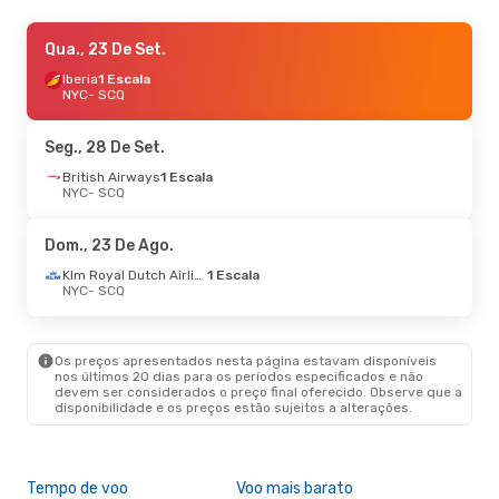
Dom., 6 De Set.
Qua., 23 De Set.
- Seg., 14 De Set.
British Airways
Iberia
1 Escala
1 Escala
NYC
NYC
- SCQ
- SCQ
British Airways
1 Escala
SCQ
- NYC
Seg., 28 De Set.
British Airways
1 Escala
NYC
- SCQ
Dom., 23 De Ago.
Klm Royal Dutch Airlines
1 Escala
NYC
- SCQ
Os preços apresentados nesta página estavam disponíveis
nos últimos 20 dias para os períodos especificados e não
devem ser considerados o preço final oferecido. Observe que a
disponibilidade e os preços estão sujeitos a alterações.
Tempo de voo
Voo mais barato
Épo