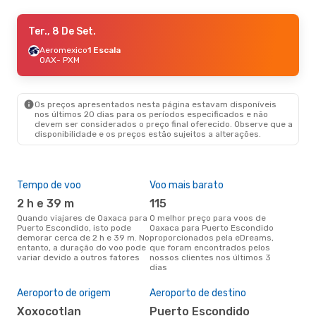
Ter., 15 De Set.
Ter., 8 De Set.
- Sex., 18 De Set.
Aeromexico
Aeromexico
1 Escala
1 Escala
OAX
OAX
- PXM
- PXM
Aeromexico
1 Escala
PXM
- OAX
Os preços apresentados nesta página estavam disponíveis
nos últimos 20 dias para os períodos especificados e não
devem ser considerados o preço final oferecido. Observe que a
disponibilidade e os preços estão sujeitos a alterações.
Tempo de voo
Voo mais barato
Épo
2 h e 39 m
115
ab
Quando viajares de Oaxaca para
O melhor preço para voos de
abril é a altura mais concorrida
Puerto Escondido, isto pode
Oaxaca para Puerto Escondido
para
demorar cerca de 2 h e 39 m. No
proporcionados pela eDreams,
Pue
entanto, a duração do voo pode
que foram encontrados pelos
com
variar devido a outros fatores
nossos clientes nos últimos 3
nos
dias
A m
res
Aeroporto de origem
Aeroporto de destino
d
Xoxocotlan
Puerto Escondido