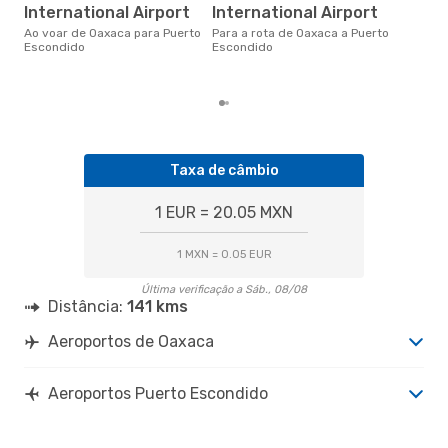
International Airport
International Airport
setembro é uma das melhores
altu
Ao voar de Oaxaca para Puerto
Para a rota de Oaxaca a Puerto
Esc
Escondido
Escondido
Oax
dad
Taxa de câmbio
1 EUR = 20.05 MXN
1 MXN = 0.05 EUR
Última verificação a Sáb., 08/08
Distância:
141 kms
Aeroportos de Oaxaca
Aeroportos Puerto Escondido