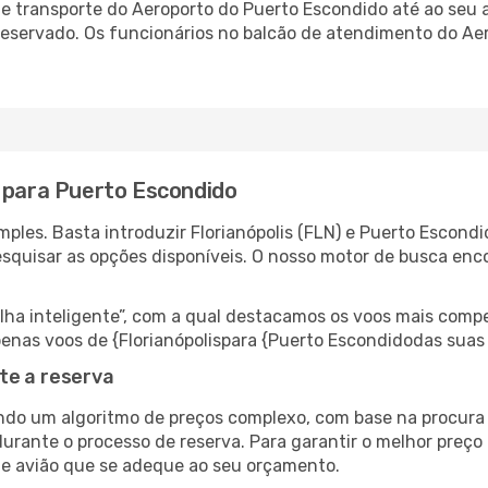
 transporte do Aeroporto do Puerto Escondido até ao seu a
-reservado. Os funcionários no balcão de atendimento do A
s para Puerto Escondido
ples. Basta introduzir Florianópolis (FLN) e Puerto Escond
esquisar as opções disponíveis. O nosso motor de busca enc
 inteligente”, com a qual destacamos os voos mais compet
 apenas voos de {Florianópolispara {Puerto Escondidodas sua
te a reserva
do um algoritmo de preços complexo, com base na procura e
durante o processo de reserva. Para garantir o melhor preço
de avião que se adeque ao seu orçamento.