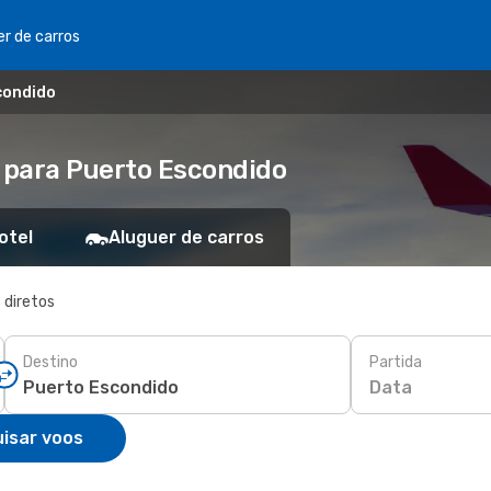
er de carros
scondido
s para Puerto Escondido
otel
Aluguer de carros
 diretos
Destino
Partida
Data
isar voos