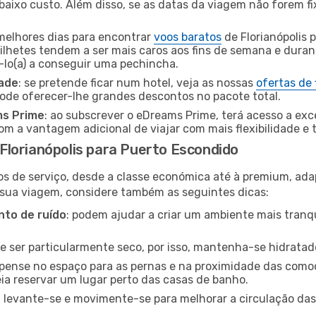
baixo custo. Além disso, se as datas da viagem não forem fi
 melhores dias para encontrar
voos baratos
de Florianópolis
bilhetes tendem a ser mais caros aos fins de semana e durant
lo(a) a conseguir uma pechincha.
dade
: se pretende ficar num hotel, veja as nossas
ofertas de
pode oferecer-lhe grandes descontos no pacote total.
ms Prime
: ao subscrever o eDreams Prime, terá acesso a exc
m a vantagem adicional de viajar com mais flexibilidade e 
lorianópolis para Puerto Escondido
os de serviço, desde a classe económica até à premium, ad
 sua viagem, considere também as seguintes dicas:
to de ruído
: podem ajudar a criar um ambiente mais tranqu
de ser particularmente seco, por isso, mantenha-se hidratad
 pense no espaço para as pernas e na proximidade das comod
ia reservar um lugar perto das casas de banho.
: levante-se e movimente-se para melhorar a circulação das