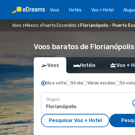
Voos
Hotéis
Voo + Hotel
Alugu
Voos
México
Puerto Escondido
Florianópolis - Puerto E
Voos baratos de Florianópoli
Voos
Hotéis
Voo + H
Ida e volta
Só ida
Várias escalas
Só voos
Origem
Pesquisar Voo + Hotel
Pesqu