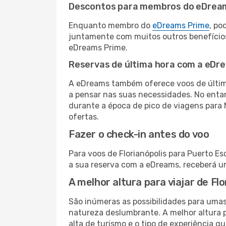
Descontos para membros do eDrea
Enquanto membro do
eDreams Prime
, po
juntamente com muitos outros benefício
eDreams Prime.
Reservas de última hora com a eDr
A eDreams também oferece voos de última
a pensar nas suas necessidades. No enta
durante a época de pico de viagens para 
ofertas.
Fazer o check-in antes do voo
Para voos de Florianópolis para Puerto E
a sua reserva com a eDreams, receberá u
A melhor altura para viajar de Fl
São inúmeras as possibilidades para umas
natureza deslumbrante. A melhor altura p
alta de turismo e o tipo de experiência qu