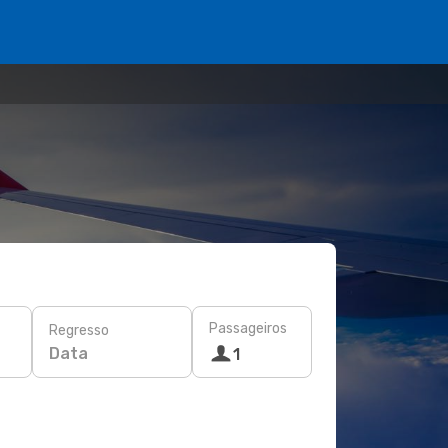
Passageiros
Regresso
Data
1