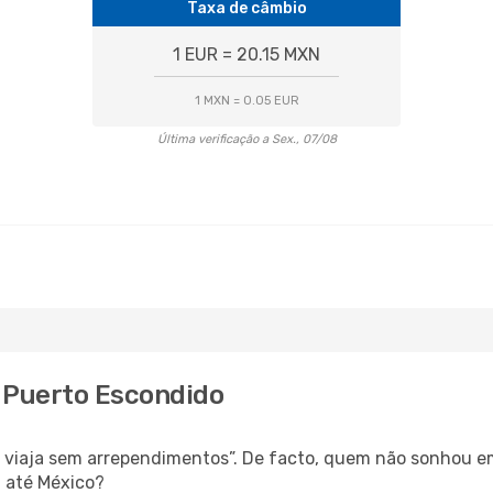
Taxa de câmbio
1 EUR = 20.15 MXN
1 MXN = 0.05 EUR
Última verificação a Sex., 07/08
a Puerto Escondido
s, viaja sem arrependimentos”. De facto, quem não sonhou e
a até México?