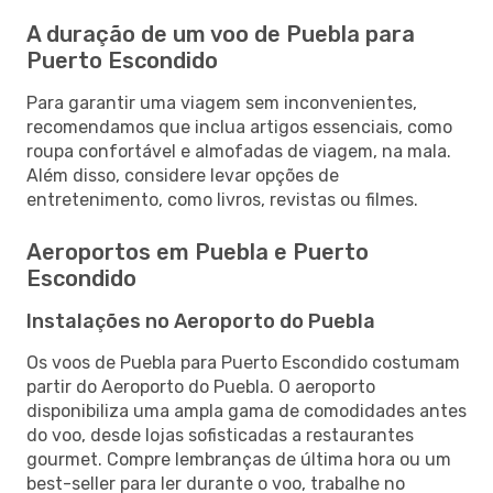
A duração de um voo de Puebla para
Puerto Escondido
Para garantir uma viagem sem inconvenientes,
recomendamos que inclua artigos essenciais, como
roupa confortável e almofadas de viagem, na mala.
Além disso, considere levar opções de
entretenimento, como livros, revistas ou filmes.
Aeroportos em Puebla e Puerto
Escondido
Instalações no Aeroporto do Puebla
Os voos de Puebla para Puerto Escondido costumam
partir do Aeroporto do Puebla. O aeroporto
disponibiliza uma ampla gama de comodidades antes
do voo, desde lojas sofisticadas a restaurantes
gourmet. Compre lembranças de última hora ou um
best-seller para ler durante o voo, trabalhe no