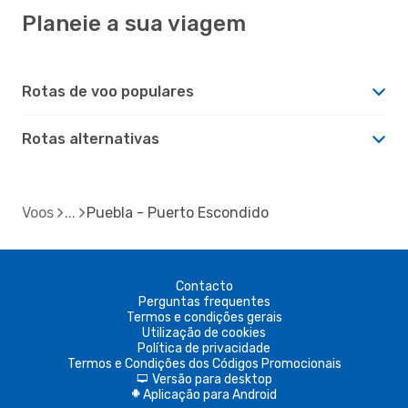
Planeie a sua viagem
Rotas de voo populares
Rotas alternativas
Voos
Puebla - Puerto Escondido
Contacto
Perguntas frequentes
Termos e condições gerais
Utilização de cookies
Política de privacidade
Termos e Condições dos Códigos Promocionais
Versão para desktop
d
Aplicação para Android
A