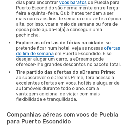
dias para encontrar
voos baratos
de Puebla para
Puerto Escondido são normalmente entre terça-
feira e quinta-feira. Os bilhetes tendem a ser
mais caros aos fins de semana e durante a época
alta, por isso, voar a meio da semana ou fora de
época pode ajudá-lo(a) a conseguir uma
pechincha.
Explore as ofertas de férias na cidade
: se
pretende ficar num hotel, veja as nossas
ofertas
de fim de semana
em Puerto Escondido. E se
desejar alugar um carro, a eDreams pode
oferecer-lhe grandes descontos no pacote total.
Tire partido das ofertas do eDreams Prime
:
ao subscrever o eDreams Prime, terá acesso a
excelentes ofertas em voos, hotéis e aluguer de
automóveis durante todo o ano, com a
vantagem adicional de viajar com mais
flexibilidade e tranquilidade.
Companhias aéreas com voos de Puebla
para Puerto Escondido