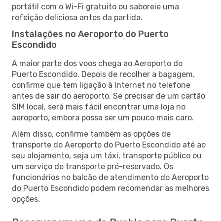
portátil com o Wi-Fi gratuito ou saboreie uma
refeição deliciosa antes da partida.
Instalações no Aeroporto do Puerto
Escondido
A maior parte dos voos chega ao Aeroporto do
Puerto Escondido. Depois de recolher a bagagem,
confirme que tem ligação à Internet no telefone
antes de sair do aeroporto. Se precisar de um cartão
SIM local, será mais fácil encontrar uma loja no
aeroporto, embora possa ser um pouco mais caro.
Além disso, confirme também as opções de
transporte do Aeroporto do Puerto Escondido até ao
seu alojamento, seja um táxi, transporte público ou
um serviço de transporte pré-reservado. Os
funcionários no balcão de atendimento do Aeroporto
do Puerto Escondido podem recomendar as melhores
opções.