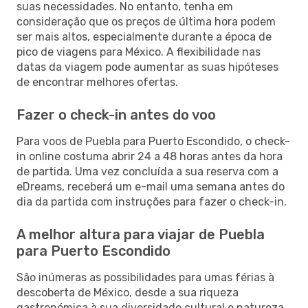
suas necessidades. No entanto, tenha em
consideração que os preços de última hora podem
ser mais altos, especialmente durante a época de
pico de viagens para México. A flexibilidade nas
datas da viagem pode aumentar as suas hipóteses
de encontrar melhores ofertas.
Fazer o check-in antes do voo
Para voos de Puebla para Puerto Escondido, o check-
in online costuma abrir 24 a 48 horas antes da hora
de partida. Uma vez concluída a sua reserva com a
eDreams, receberá um e-mail uma semana antes do
dia da partida com instruções para fazer o check-in.
A melhor altura para viajar de Puebla
para Puerto Escondido
São inúmeras as possibilidades para umas férias à
descoberta de México, desde a sua riqueza
gastronómica à sua diversidade cultural e natureza