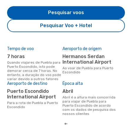
Pesquisar voos
Pesquisar Voo + Hotel
Tempo de voo
Aeroporto de origem
Pre
de 
7 horas
Hermanos Serdan
12
International Airport
Quando viajares de Puebla para
Puerto Escondido, isto pode
Um voo de Puebla para Puerto
Ao voar de Puebla para Puerto
demorar cerca de 7 horas. No
Esc
Escondido
entanto, a duração do voo pode
cer
variar devido a outros fatores
dad
Aeroporto de destino
Época alta
mes
Puerto Escondido
abril
International Airport
abril é a altura mais concorrida
para viajar de Puebla para
Para a rota de Puebla a Puerto
Puerto Escondido de acordo
Escondido
com os dados de pesquisa dos
nossos clientes