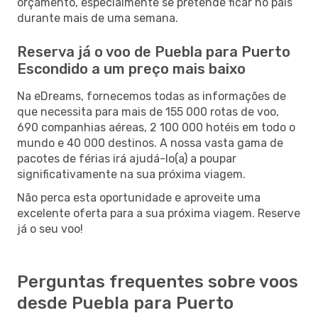
orçamento, especialmente se pretende ficar no país
durante mais de uma semana.
Reserva já o voo de Puebla para Puerto
Escondido a um preço mais baixo
Na eDreams, fornecemos todas as informações de
que necessita para mais de 155 000 rotas de voo,
690 companhias aéreas, 2 100 000 hotéis em todo o
mundo e 40 000 destinos. A nossa vasta gama de
pacotes de férias irá ajudá-lo(a) a poupar
significativamente na sua próxima viagem.
Não perca esta oportunidade e aproveite uma
excelente oferta para a sua próxima viagem. Reserve
já o seu voo!
Perguntas frequentes sobre voos
desde Puebla para Puerto