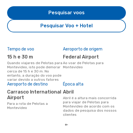
Pesquisar voos
Pesquisar Voo + Hotel
Tempo de voo
Aeroporto de origem
Pre
de 
15 h e 30 m
Federal Airport
4
Quando viajares de Pelotas para
Ao voar de Pelotas para
Montevideo, isto pode demorar
Montevideo
Um voo de Pelotas para
cerca de 15 h e 30 m. No
Mon
entanto, a duração do voo pode
cer
variar devido a outros fatores
dad
Aeroporto de destino
Época alta
mes
Carrasco International
abril
Airport
abril é a altura mais concorrida
para viajar de Pelotas para
Para a rota de Pelotas a
Montevideo de acordo com os
Montevideo
dados de pesquisa dos nossos
clientes