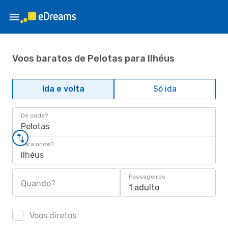
Voos baratos de Pelotas para Ilhéus
Ida e volta
Só ida
De onde?
Pelotas
Para onde?
Ilhéus
Passageiros
Quando?
1 adulto
Voos diretos