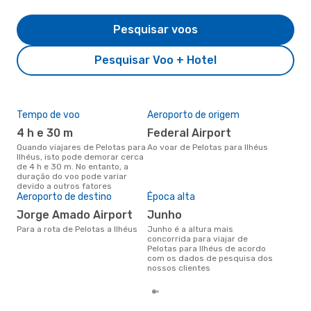
Pesquisar voos
Pesquisar Voo + Hotel
Tempo de voo
Aeroporto de origem
A m
res
4 h e 30 m
Federal Airport
ab
Quando viajares de Pelotas para
Ao voar de Pelotas para Ilhéus
Ilhéus, isto pode demorar cerca
abril é uma das melhores
de 4 h e 30 m. No entanto, a
altu
duração do voo pode variar
com
devido a outros fatores
aco
Aeroporto de destino
Época alta
nos
Jorge Amado Airport
junho
Para a rota de Pelotas a Ilhéus
junho é a altura mais
concorrida para viajar de
Pelotas para Ilhéus de acordo
com os dados de pesquisa dos
nossos clientes