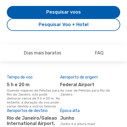
Pesquisar voos
Pesquisar Voo + Hotel
Dias mais baratos
FAQ
Tempo de voo
Aeroporto de origem
Pre
de 
5 h e 20 m
Federal Airport
2
Quando viajares de Pelotas para
Ao voar de Pelotas para Rio de
Rio de Janeiro, isto pode
Janeiro
Um voo de Pelotas para Rio de
demorar cerca de 5 h e 20 m. No
Jan
entanto, a duração do voo pode
de 
variar devido a outros fatores
dos
Aeroportos de destino
Época alta
Rio de Janeiro/Galeao
junho
International Airport,
junho é a altura mais