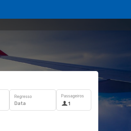
Passageiros
Regresso
Data
1