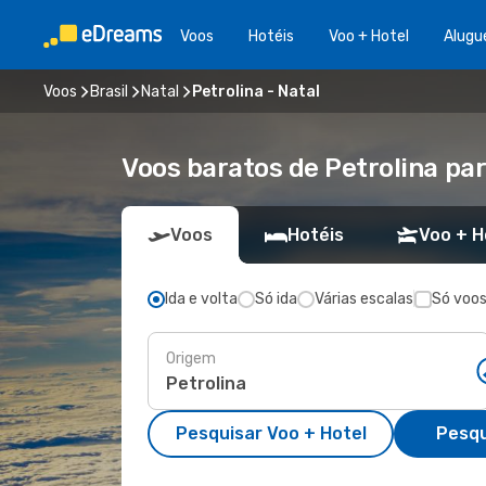
Voos
Hotéis
Voo + Hotel
Alugu
Voos
Brasil
Natal
Petrolina - Natal
Voos baratos de Petrolina par
Voos
Hotéis
Voo + H
Ida e volta
Só ida
Várias escalas
Só voos
Origem
Pesquisar Voo + Hotel
Pesqu