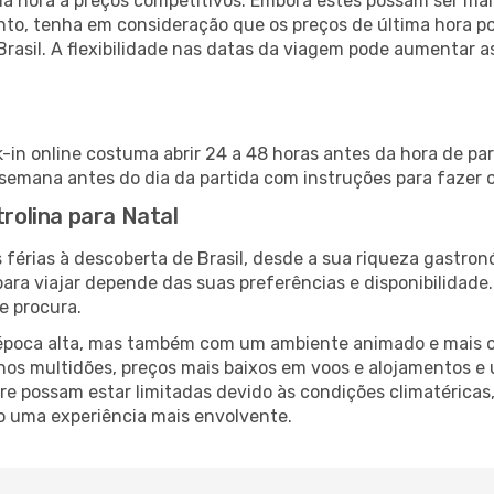
 hora a preços competitivos. Embora estes possam ser mais
nto, tenha em consideração que os preços de última hora p
Brasil. A flexibilidade nas datas da viagem pode aumentar 
k-in online costuma abrir 24 a 48 horas antes da hora de pa
emana antes do dia da partida com instruções para fazer o
trolina para Natal
férias à descoberta de Brasil, desde a sua riqueza gastron
ara viajar depende das suas preferências e disponibilidade
e procura.
poca alta, mas também com um ambiente animado e mais ofert
s multidões, preços mais baixos em voos e alojamentos e 
vre possam estar limitadas devido às condições climatéricas
o uma experiência mais envolvente.