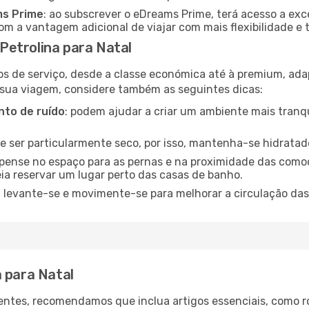
ms Prime
: ao subscrever o eDreams Prime, terá acesso a exc
m a vantagem adicional de viajar com mais flexibilidade e 
etrolina para Natal
os de serviço, desde a classe económica até à premium, ad
 sua viagem, considere também as seguintes dicas:
to de ruído
: podem ajudar a criar um ambiente mais tranqu
de ser particularmente seco, por isso, mantenha-se hidratad
 pense no espaço para as pernas e na proximidade das comod
ia reservar um lugar perto das casas de banho.
: levante-se e movimente-se para melhorar a circulação das
 para Natal
ntes, recomendamos que inclua artigos essenciais, como r