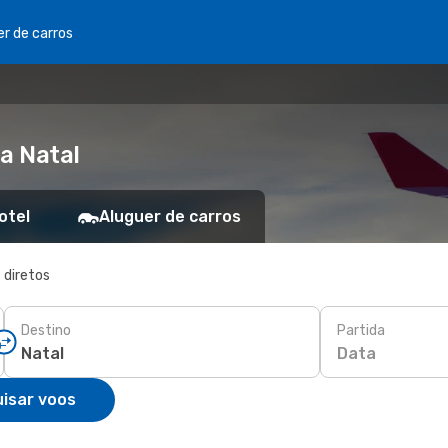
er de carros
a Natal
otel
Aluguer de carros
 diretos
Destino
Partida
Data
isar voos