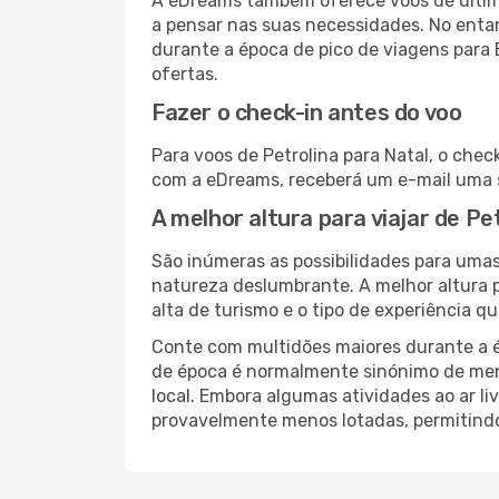
A eDreams também oferece voos de última
a pensar nas suas necessidades. No enta
durante a época de pico de viagens para 
ofertas.
Fazer o check-in antes do voo
Para voos de Petrolina para Natal, o chec
com a eDreams, receberá um e-mail uma s
A melhor altura para viajar de Pe
São inúmeras as possibilidades para umas 
natureza deslumbrante. A melhor altura p
alta de turismo e o tipo de experiência qu
Conte com multidões maiores durante a é
de época é normalmente sinónimo de meno
local. Embora algumas atividades ao ar li
provavelmente menos lotadas, permitind