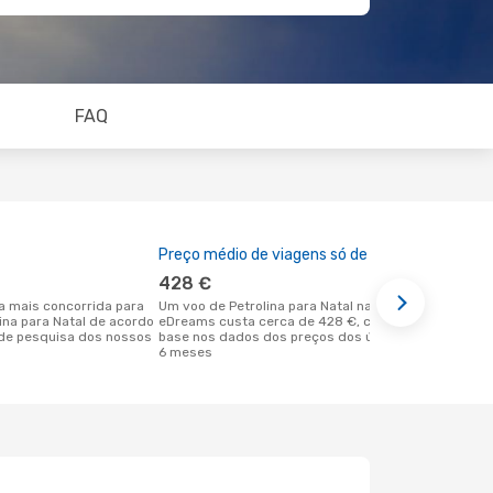
FAQ
Preço médio de viagens só de ida
A melhor al
428 €
fevereir
Um voo de Petrolina para Natal na
dezembro é uma das melhores alturas
lina para Natal de acordo
eDreams custa cerca de 428 €, com
para voar p
de pesquisa dos nossos
base nos dados dos preços dos últimos
Petrolina d
6 meses
dos nossos 