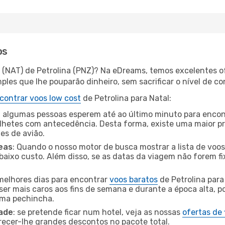
os
l (NAT) de Petrolina (PNZ)? Na eDreams, temos excelentes of
les que lhe pouparão dinheiro, sem sacrificar o nível de co
contrar voos low cost
de Petrolina para Natal:
 algumas pessoas esperem até ao último minuto para encont
hetes com antecedência. Desta forma, existe uma maior pr
tes de avião.
eas
: Quando o nosso motor de busca mostrar a lista de voos 
baixo custo. Além disso, se as datas da viagem não forem fi
 melhores dias para encontrar
voos baratos
de Petrolina para
ser mais caros aos fins de semana e durante a época alta, p
uma pechincha.
dade
: se pretende ficar num hotel, veja as nossas
ofertas de
recer-lhe grandes descontos no pacote total.