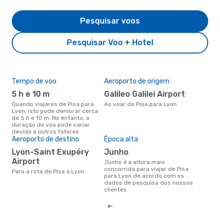
Pesquisar voos
Pesquisar Voo + Hotel
Tempo de voo
Aeroporto de origem
Pre
de 
5 h e 10 m
Galileo Galilei Airport
4
Quando viajares de Pisa para
Ao voar de Pisa para Lyon
Lyon, isto pode demorar cerca
Um voo de Pisa para Lyon na
de 5 h e 10 m. No entanto, a
eDr
duração do voo pode variar
com
devido a outros fatores
dos
Aeroporto de destino
Época alta
Lyon-Saint Exupéry
junho
Airport
junho é a altura mais
concorrida para viajar de Pisa
Para a rota de Pisa a Lyon
para Lyon de acordo com os
dados de pesquisa dos nossos
clientes