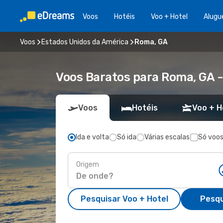
Voos
Hotéis
Voo + Hotel
Alugu
Voos
Estados Unidos da América
Roma, GA
Voos Baratos para Roma, GA 
Voos
Hotéis
Voo + H
Ida e volta
Só ida
Várias escalas
Só voos
Origem
Pesquisar Voo + Hotel
Pesqu