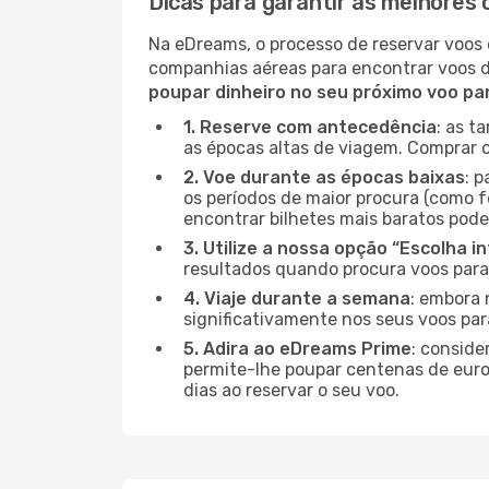
Dicas para garantir as melhores
Na eDreams, o processo de reservar voos 
companhias aéreas para encontrar voos 
poupar dinheiro no seu próximo voo pa
1. Reserve com antecedência
: as t
as épocas altas de viagem. Comprar o
2. Voe durante as épocas baixas
: 
os períodos de maior procura (como f
encontrar bilhetes mais baratos pode
3. Utilize a nossa opção “Escolha i
resultados quando procura voos para
4. Viaje durante a semana
: embora 
significativamente nos seus voos pa
5. Adira ao eDreams Prime
: conside
permite-lhe poupar centenas de euros
dias ao reservar o seu voo.