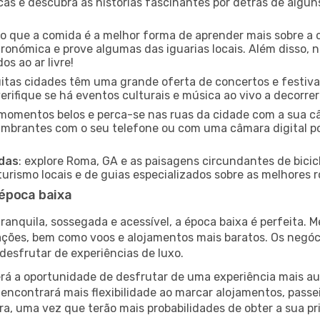
icas e descubra as histórias fascinantes por detrás de algu
ido que a comida é a melhor forma de aprender mais sobre a 
ronómica e prove algumas das iguarias locais. Além disso,
s ao ar livre!
uitas cidades têm uma grande oferta de concertos e festiv
erifique se há eventos culturais e música ao vivo a decorrer
e momentos belos e perca-se nas ruas da cidade com a sua câ
umbrantes com o seu telefone ou com uma câmara digital p
adas
: explore Roma, GA e as paisagens circundantes de bicic
rismo locais e de guias especializados sobre as melhores ro
época baixa
nquila, sossegada e acessível, a época baixa é perfeita. Me
rações, bem como voos e alojamentos mais baratos. Os negó
desfrutar de experiências de luxo.
á a oportunidade de desfrutar de uma experiência mais autê
encontrará mais flexibilidade ao marcar alojamentos, passei
a, uma vez que terão mais probabilidades de obter a sua pri