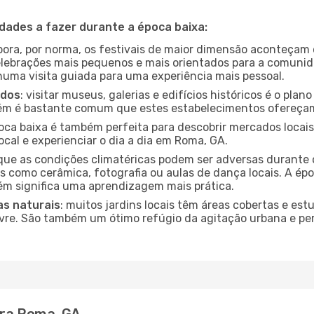
idades a fazer durante a época baixa:
bora, por norma, os festivais de maior dimensão aconteçam 
lebrações mais pequenos e mais orientados para a comuni
 numa visita guiada para uma experiência mais pessoal.
ados
: visitar museus, galerias e edifícios históricos é o pla
bém é bastante comum que estes estabelecimentos ofereçam
poca baixa é também perfeita para descobrir mercados locais
cal e experienciar o dia a dia em Roma, GA.
que as condições climatéricas podem ser adversas durante 
s como cerâmica, fotografia ou aulas de dança locais. A épo
m significa uma aprendizagem mais prática.
as naturais
: muitos jardins locais têm áreas cobertas e est
ivre. São também um ótimo refúgio da agitação urbana e pe