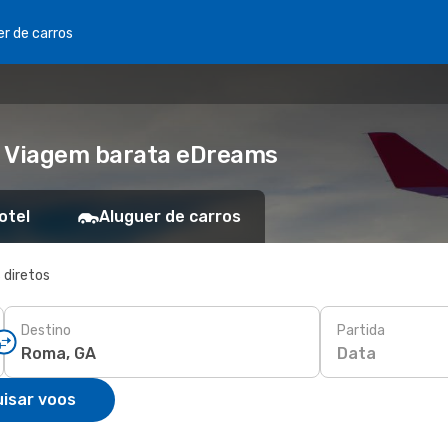
er de carros
- Viagem barata eDreams
otel
Aluguer de carros
 diretos
Destino
Partida
Data
isar voos