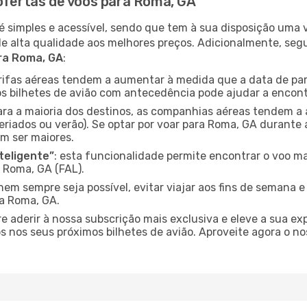
 ofertas de voos para Roma, GA
é simples e acessível, sendo que tem à sua disposição uma
de alta qualidade aos melhores preços. Adicionalmente, 
ra Roma, GA
:
arifas aéreas tendem a aumentar à medida que a data de pa
s bilhetes de avião com antecedência pode ajudar a encont
para a maioria dos destinos, as companhias aéreas tendem a
eriados ou verão). Se optar por voar para Roma, GA durante 
m ser maiores.
nteligente”
: esta funcionalidade permite encontrar o voo ma
 Roma, GA (FAL).
nem sempre seja possível, evitar viajar aos fins de semana 
ra Roma, GA.
re aderir à nossa subscrição mais exclusiva e eleve a sua e
 nos seus próximos bilhetes de avião. Aproveite agora o no