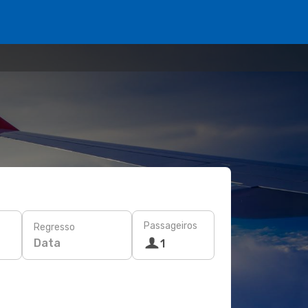
Passageiros
Regresso
Data
1