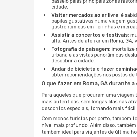
passeio pelas principais zonas histór
cidade.
Visitar mercados ao ar livre
: é sab
papilas gustativas numa viagem gast
gastronómicas em feirinhas e mercado
Assistir a concertos e festivais
: m
alta. Antes de aterrar em Roma, GA, v
Fotografia de paisagem
: imortaliz
urbana e as vistas panorâmicas desl
descobrir a cidade.
Andar de bicicleta e fazer caminh
obter recomendações nos postos de tu
O que fazer em Roma, GA durante a 
Para aqueles que procuram uma viagem tra
mais autênticas, sem longas filas nas at
descontos especiais, tornando mais fácil 
Com menos turistas por perto, também ter
nível mais profundo. Além disso, também 
também ideal para viajantes de última hor