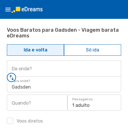
Voos Baratos para Gadsden - Viagem barata
eDreams
Ida e volta
Só ida
De onde?
Para onde?
Gadsden
Passageiros
Quando?
1 adulto
Voos diretos