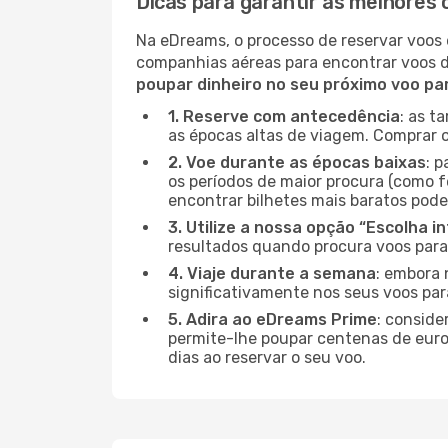
Dicas para garantir as melhores 
Na eDreams, o processo de reservar voos 
companhias aéreas para encontrar voos 
poupar dinheiro no seu próximo voo pa
1. Reserve com antecedência
: as t
as épocas altas de viagem. Comprar o
2. Voe durante as épocas baixas
: 
os períodos de maior procura (como fe
encontrar bilhetes mais baratos pode
3. Utilize a nossa opção “Escolha i
resultados quando procura voos para
4. Viaje durante a semana
: embora 
significativamente nos seus voos par
5. Adira ao eDreams Prime
: conside
permite-lhe poupar centenas de euros
dias ao reservar o seu voo.