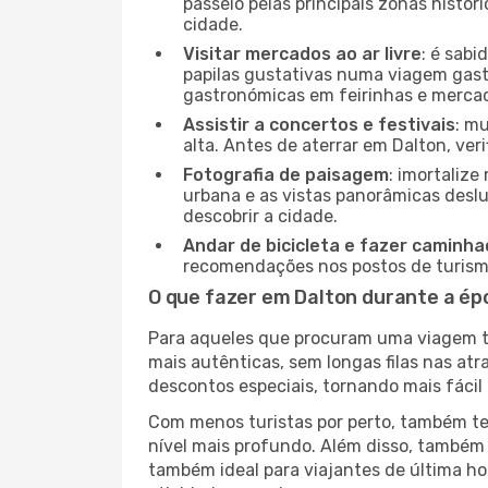
passeio pelas principais zonas histór
cidade.
Visitar mercados ao ar livre
: é sab
papilas gustativas numa viagem gast
gastronómicas em feirinhas e mercado
Assistir a concertos e festivais
: m
alta. Antes de aterrar em Dalton, ver
Fotografia de paisagem
: imortaliz
urbana e as vistas panorâmicas desl
descobrir a cidade.
Andar de bicicleta e fazer caminh
recomendações nos postos de turismo 
O que fazer em Dalton durante a ép
Para aqueles que procuram uma viagem tra
mais autênticas, sem longas filas nas at
descontos especiais, tornando mais fácil 
Com menos turistas por perto, também ter
nível mais profundo. Além disso, também 
também ideal para viajantes de última hor