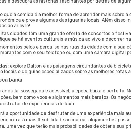
icas e descubra as histórias fascinantes por detrás de algu
ido que a comida é a melhor forma de aprender mais sobre a 
ronómica e prove algumas das iguarias locais. Além disso,
s ao ar livre!
uitas cidades têm uma grande oferta de concertos e festiv
ifique se há eventos culturais e música ao vivo a decorrer na
e momentos belos e perca-se nas ruas da cidade com a sua câ
umbrantes com o seu telefone ou com uma câmara digital p
adas
: explore Dalton e as paisagens circundantes de biciclet
locais e de guias especializados sobre as melhores rotas a 
oca baixa
nquila, sossegada e acessível, a época baixa é perfeita. Me
rações, bem como voos e alojamentos mais baratos. Os negó
desfrutar de experiências de luxo.
á a oportunidade de desfrutar de uma experiência mais autê
encontrará mais flexibilidade ao marcar alojamentos, passei
a, uma vez que terão mais probabilidades de obter a sua pri