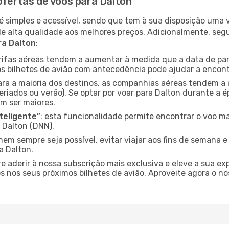
ofertas de voos para Dalton
é simples e acessível, sendo que tem à sua disposição uma
de alta qualidade aos melhores preços. Adicionalmente, 
ra Dalton
:
arifas aéreas tendem a aumentar à medida que a data de pa
s bilhetes de avião com antecedência pode ajudar a encont
para a maioria dos destinos, as companhias aéreas tendem a
riados ou verão). Se optar por voar para Dalton durante a é
m ser maiores.
nteligente”
: esta funcionalidade permite encontrar o voo ma
 Dalton (DNN).
nem sempre seja possível, evitar viajar aos fins de semana 
a Dalton.
re aderir à nossa subscrição mais exclusiva e eleve a sua e
 nos seus próximos bilhetes de avião. Aproveite agora o no