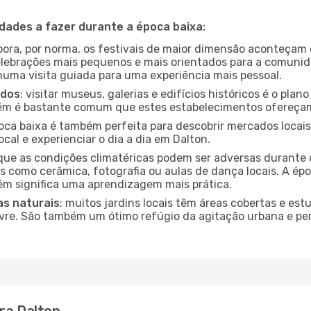
idades a fazer durante a época baixa:
bora, por norma, os festivais de maior dimensão aconteçam 
lebrações mais pequenos e mais orientados para a comuni
 numa visita guiada para uma experiência mais pessoal.
ados
: visitar museus, galerias e edifícios históricos é o pla
bém é bastante comum que estes estabelecimentos ofereçam
poca baixa é também perfeita para descobrir mercados locais
cal e experienciar o dia a dia em Dalton.
que as condições climatéricas podem ser adversas durante 
s como cerâmica, fotografia ou aulas de dança locais. A épo
m significa uma aprendizagem mais prática.
as naturais
: muitos jardins locais têm áreas cobertas e est
ivre. São também um ótimo refúgio da agitação urbana e pe