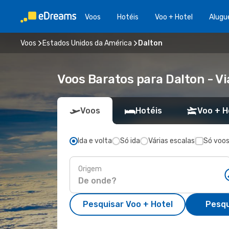
Voos
Hotéis
Voo + Hotel
Alugu
Voos
Estados Unidos da América
Dalton
Voos Baratos para Dalton - 
Voos
Hotéis
Voo + H
Ida e volta
Só ida
Várias escalas
Só voos
Origem
Pesquisar Voo + Hotel
Pesqu