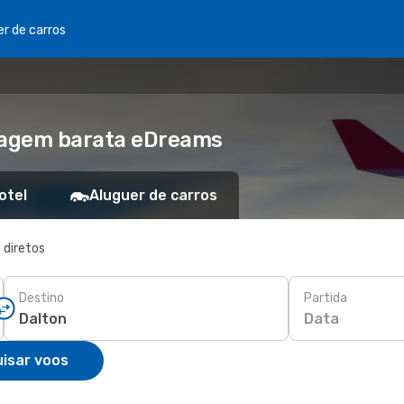
er de carros
Viagem barata eDreams
otel
Aluguer de carros
 diretos
Destino
Partida
Data
isar voos