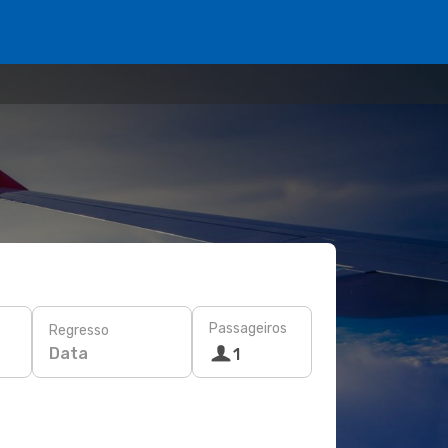
Passageiros
Regresso
Data
1