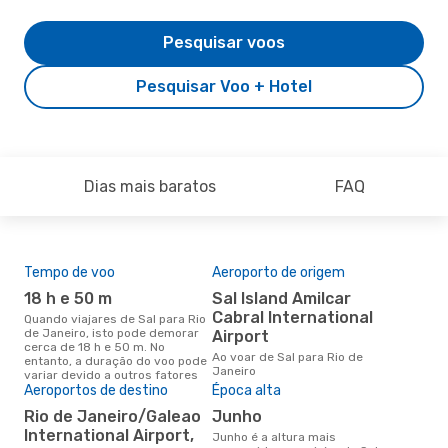
Pesquisar voos
Pesquisar Voo + Hotel
Dias mais baratos
FAQ
Tempo de voo
Aeroporto de origem
Pre
de 
18 h e 50 m
Sal Island Amilcar
14
Cabral International
Quando viajares de Sal para Rio
de Janeiro, isto pode demorar
Airport
Um voo de Sal para Rio de
cerca de 18 h e 50 m. No
Jan
Ao voar de Sal para Rio de
entanto, a duração do voo pode
de 
Janeiro
variar devido a outros fatores
dos
Aeroportos de destino
Época alta
Rio de Janeiro/Galeao
junho
International Airport,
junho é a altura mais