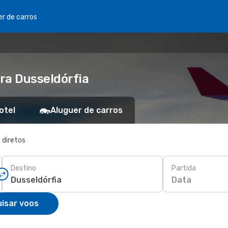
er de carros
ra Dusseldórfia
otel
Aluguer de carros
 diretos
Destino
Partida
Data
isar voos