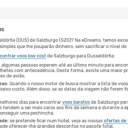
os
eldórfia (DUS) de Salzburgo (SZG)? Na eDreams, temos excel
imples que lhe pouparão dinheiro, sem sacrificar o nível de
contrar voos low cost
de Salzburgo para Dusseldórfia:
 algumas pessoas esperem até ao último minuto para encont
hetes com antecedência. Desta forma, existe uma maior pr
tes de avião.
eas
: Quando o nosso motor de busca mostrar a lista de voos 
baixo custo. Além disso, se as datas da viagem não forem fi
 melhores dias para encontrar
voos baratos
de Salzburgo par
es tendem a ser mais caros aos fins de semana e durante a é
 conseguir uma pechincha.
dade
: se pretende ficar num hotel, veja as nossas
ofertas de
pode oferecer-lhe grandes descontos no pacote total.