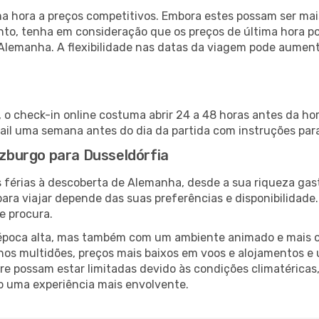
 hora a preços competitivos. Embora estes possam ser mais
nto, tenha em consideração que os preços de última hora p
 Alemanha. A flexibilidade nas datas da viagem pode aument
, o check-in online costuma abrir 24 a 48 horas antes da ho
il uma semana antes do dia da partida com instruções para
alzburgo para Dusseldórfia
 férias à descoberta de Alemanha, desde a sua riqueza gast
ara viajar depende das suas preferências e disponibilidade
e procura.
poca alta, mas também com um ambiente animado e mais ofert
s multidões, preços mais baixos em voos e alojamentos e 
vre possam estar limitadas devido às condições climatéricas
o uma experiência mais envolvente.