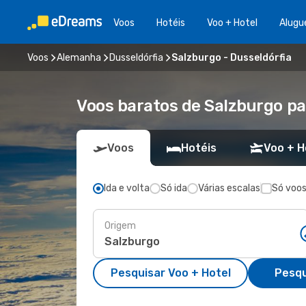
Voos
Hotéis
Voo + Hotel
Alugu
Voos
Alemanha
Dusseldórfia
Salzburgo - Dusseldórfia
Voos baratos de Salzburgo pa
Voos
Hotéis
Voo + H
Ida e volta
Só ida
Várias escalas
Só voos
Origem
Pesquisar Voo + Hotel
Pesqu