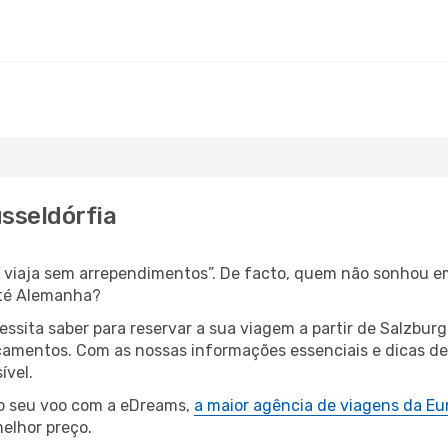
usseldórfia
s, viaja sem arrependimentos”. De facto, quem não sonhou e
até Alemanha?
cessita saber para reservar a sua viagem a partir de Salzb
amentos. Com as nossas informações essenciais e dicas de e
ível.
 o seu voo com a eDreams,
a maior agência de viagens da Eu
elhor preço.