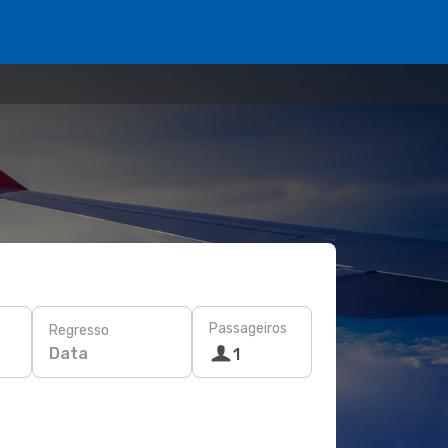
Passageiros
Regresso
Data
1