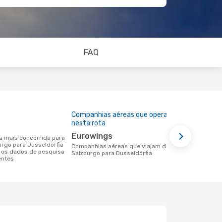
FAQ
Companhias aéreas que operam
Preço médi
nesta rota
127 €
Eurowings
Um voo de Salzburgo para Dusseldórfia
urgo para Dusseldórfia
na eDreams 
Companhias aéreas que viajam de
 os dados de pesquisa
base nos da
Salzburgo para Dusseldórfia
entes
6 meses