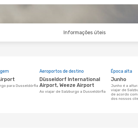
Informações úteis
rigem
Aeroportos de destino
Época alta
Airport
Düsseldorf International
junho
Airport, Weeze Airport
urgo para Dusseldórfia
junho é a altura mais concorrida para
viajar de Salzb
Ao viajar de Salzburgo a Dusseldórfia
de acordo com
dos nossos cli