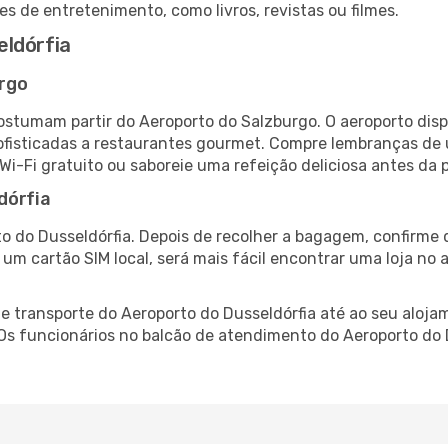
es de entretenimento, como livros, revistas ou filmes.
eldórfia
rgo
costumam partir do Aeroporto do Salzburgo. O aeroporto dis
fisticadas a restaurantes gourmet. Compre lembranças de úl
 Wi-Fi gratuito ou saboreie uma refeição deliciosa antes da p
dórfia
o do Dusseldórfia. Depois de recolher a bagagem, confirme 
e um cartão SIM local, será mais fácil encontrar uma loja n
 transporte do Aeroporto do Dusseldórfia até ao seu alojam
 Os funcionários no balcão de atendimento do Aeroporto do