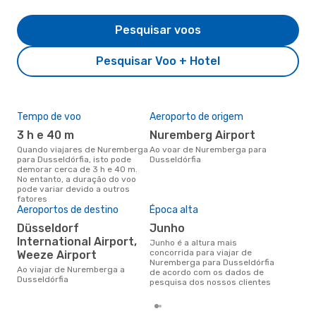
Pesquisar voos
Pesquisar Voo + Hotel
Tempo de voo
Aeroporto de origem
Pre
de 
3 h e 40 m
Nuremberg Airport
3
Quando viajares de Nuremberga
Ao voar de Nuremberga para
para Dusseldórfia, isto pode
Dusseldórfia
Um voo de Nuremberga para
demorar cerca de 3 h e 40 m.
Dus
No entanto, a duração do voo
cer
pode variar devido a outros
dad
fatores
mes
Aeroportos de destino
Época alta
Düsseldorf
junho
International Airport,
junho é a altura mais
concorrida para viajar de
Weeze Airport
Nuremberga para Dusseldórfia
Ao viajar de Nuremberga a
de acordo com os dados de
Dusseldórfia
pesquisa dos nossos clientes