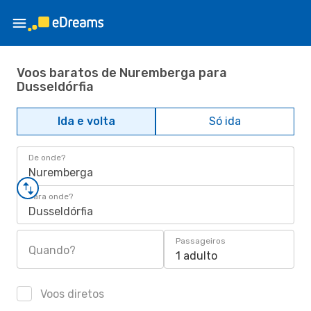
Voos baratos de Nuremberga para
Dusseldórfia
Ida e volta
Só ida
De onde?
Nuremberga
Para onde?
Dusseldórfia
Passageiros
Quando?
1 adulto
Voos diretos