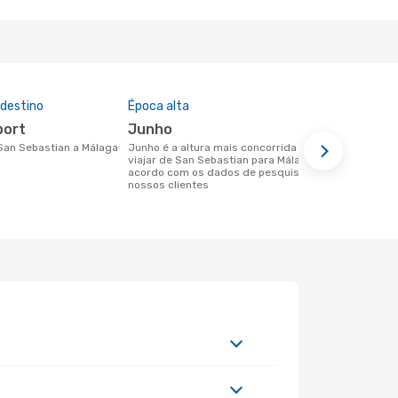
 destino
Época alta
Companhia
nesta rota
port
junho
Volotea
 San Sebastian a Málaga
junho é a altura mais concorrida para
viajar de San Sebastian para Málaga de
Companhias aéreas que viajam de San
acordo com os dados de pesquisa dos
Sebastian p
nossos clientes