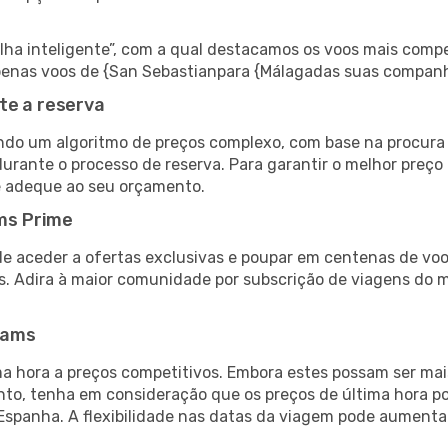
 inteligente”, com a qual destacamos os voos mais compet
r apenas voos de {San Sebastianpara {Málagadas suas companh
te a reserva
do um algoritmo de preços complexo, com base na procura e
urante o processo de reserva. Para garantir o melhor preço
e adeque ao seu orçamento.
ms Prime
de aceder a ofertas exclusivas e poupar em centenas de voo
s. Adira à maior comunidade por subscrição de viagens do
eams
 hora a preços competitivos. Embora estes possam ser mais
nto, tenha em consideração que os preços de última hora p
Espanha. A flexibilidade nas datas da viagem pode aumenta