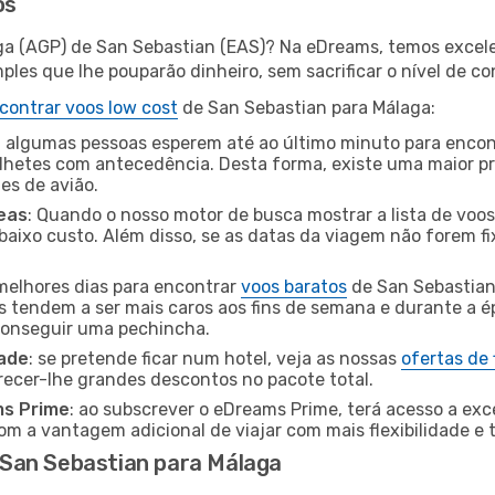
os
ga (AGP) de San Sebastian (EAS)? Na eDreams, temos excele
les que lhe pouparão dinheiro, sem sacrificar o nível de co
contrar voos low cost
de San Sebastian para Málaga:
 algumas pessoas esperem até ao último minuto para encont
hetes com antecedência. Desta forma, existe uma maior pr
tes de avião.
eas
: Quando o nosso motor de busca mostrar a lista de voos 
baixo custo. Além disso, se as datas da viagem não forem fi
 melhores dias para encontrar
voos baratos
de San Sebastian
es tendem a ser mais caros aos fins de semana e durante a é
 conseguir uma pechincha.
dade
: se pretende ficar num hotel, veja as nossas
ofertas de
recer-lhe grandes descontos no pacote total.
ms Prime
: ao subscrever o eDreams Prime, terá acesso a exc
m a vantagem adicional de viajar com mais flexibilidade e 
San Sebastian para Málaga