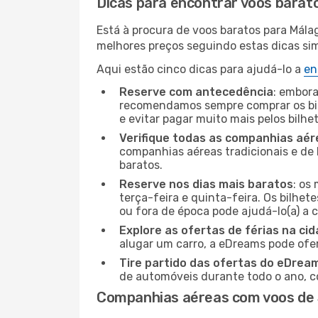
Dicas para encontrar voos barat
Está à procura de voos baratos para Mála
melhores preços seguindo estas dicas simp
Aqui estão cinco dicas para ajudá-lo a
en
Reserve com antecedência
: embora
recomendamos sempre comprar os bil
e evitar pagar muito mais pelos bilhe
Verifique todas as companhias aér
companhias aéreas tradicionais e de 
baratos.
Reserve nos dias mais baratos
: os
terça-feira e quinta-feira. Os bilhet
ou fora de época pode ajudá-lo(a) a
Explore as ofertas de férias na ci
alugar um carro, a eDreams pode ofe
Tire partido das ofertas do eDrea
de automóveis durante todo o ano, co
Companhias aéreas com voos de 