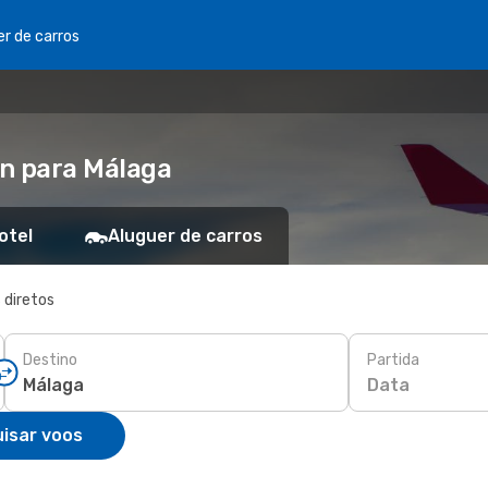
er de carros
an para Málaga
otel
Aluguer de carros
 diretos
Destino
Partida
Data
isar voos