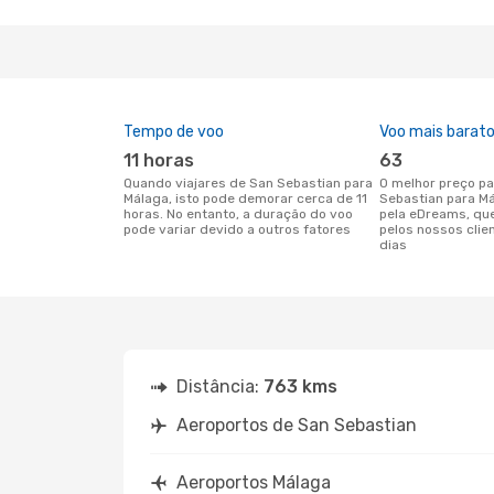
Tempo de voo
Voo mais barat
11 horas
63
Quando viajares de San Sebastian para
O melhor preço para voos de San
Málaga, isto pode demorar cerca de 11
Sebastian para M
horas. No entanto, a duração do voo
pela eDreams, qu
pode variar devido a outros fatores
pelos nossos clie
dias
Distância:
763 kms
Aeroportos de San Sebastian
Aeroportos Málaga