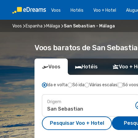
Voos
Hotéis
Voo + Hotel
Alugu
Voos
Espanha
Málaga
San Sebastian - Málaga
Voos baratos de San Sebasti
Voos
Hotéis
Voo + H
Ida e volta
Só ida
Várias escalas
Só voos
Origem
Pesquisar Voo + Hotel
Pesqu