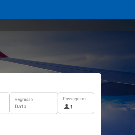
Passageiros
Regresso
Data
1