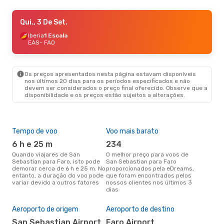
Qui., 3 De Set.
Qui., 3 De Set.
- Qui., 10 De Set.
Iberia
Iberia
1 Escala
1 Escala
EAS
EAS
- FAO
- FAO
Iberia
1 Escala
FAO
- EAS
Os preços apresentados nesta página estavam disponíveis
nos últimos 20 dias para os períodos especificados e não
devem ser considerados o preço final oferecido. Observe que a
disponibilidade e os preços estão sujeitos a alterações.
Tempo de voo
Voo mais barato
Épo
6 h e 25 m
234
j
Quando viajares de San
O melhor preço para voos de
junho é a altura mais
Sebastian para Faro, isto pode
San Sebastian para Faro
conc
demorar cerca de 6 h e 25 m. No
proporcionados pela eDreams,
Seb
entanto, a duração do voo pode
que foram encontrados pelos
com
variar devido a outros fatores
nossos clientes nos últimos 3
nos
dias
A m
res
Aeroporto de origem
Aeroporto de destino
a
San Sebastian Airport
Faro Airport
setembro é uma das melhores