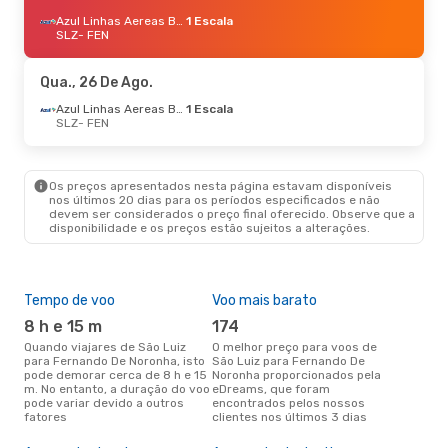
Azul Linhas Aereas Brasileiras
1 Escala
SLZ
- FEN
Qua., 26 De Ago.
Azul Linhas Aereas Brasileiras
1 Escala
SLZ
- FEN
Os preços apresentados nesta página estavam disponíveis
nos últimos 20 dias para os períodos especificados e não
devem ser considerados o preço final oferecido. Observe que a
disponibilidade e os preços estão sujeitos a alterações.
Tempo de voo
Voo mais barato
Épo
8 h e 15 m
174
j
Quando viajares de São Luiz
O melhor preço para voos de
junho é a altura mais
para Fernando De Noronha, isto
São Luiz para Fernando De
conc
pode demorar cerca de 8 h e 15
Noronha proporcionados pela
Lui
m. No entanto, a duração do voo
eDreams, que foram
de 
pode variar devido a outros
encontrados pelos nossos
pes
fatores
clientes nos últimos 3 dias
A m