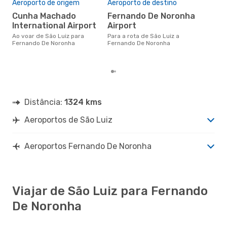
res
Aeroporto de origem
Aeroporto de destino
a
Cunha Machado
Fernando De Noronha
International Airport
Airport
maio é uma das melhores
altu
Ao voar de São Luiz para
Para a rota de São Luiz a
De 
Fernando De Noronha
Fernando De Noronha
Lui
reai
Distância:
1324 kms
Aeroportos de São Luiz
Aeroportos Fernando De Noronha
Viajar de São Luiz para Fernando
De Noronha