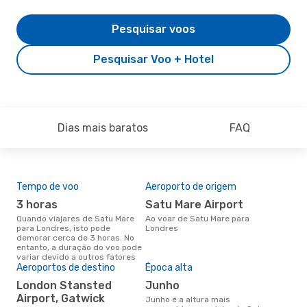
Pesquisar voos
Pesquisar Voo + Hotel
Dias mais baratos
FAQ
Tempo de voo
Aeroporto de origem
Com
ope
3 horas
Satu Mare Airport
W
Quando viajares de Satu Mare
Ao voar de Satu Mare para
para Londres, isto pode
Londres
Companhias aéreas que viajam
demorar cerca de 3 horas. No
de 
entanto, a duração do voo pode
variar devido a outros fatores
Aeroportos de destino
Época alta
A m
London Stansted
junho
res
Airport, Gatwick
junho é a altura mais