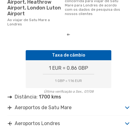
j
concorrida para viajar de Satu
Airport, Heathrow
Mare para Londres de acordo
Airport, London Luton
janeiro é uma das melhores
com os dados de pesquisa dos
altu
Airport
nossos clientes
com
Ao viajar de Satu Mare a
aco
Londres
nos
Taxa de câmbio
1 EUR = 0.86 GBP
1 GBP = 1.16 EUR
Última verificação a Sex., 07/08
Distância:
1700 kms
Aeroportos de Satu Mare
Aeroportos Londres