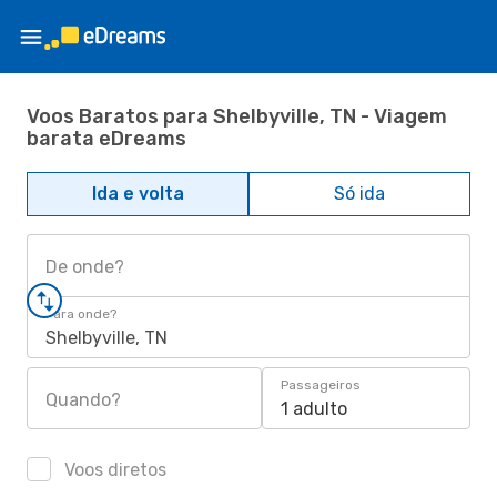
Voos Baratos para Shelbyville, TN - Viagem
barata eDreams
Ida e volta
Só ida
De onde?
Para onde?
Shelbyville, TN
Passageiros
Quando?
1 adulto
Voos diretos