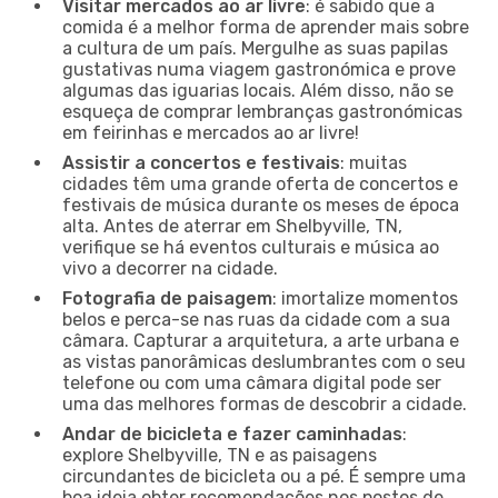
Visitar mercados ao ar livre
: é sabido que a
comida é a melhor forma de aprender mais sobre
a cultura de um país. Mergulhe as suas papilas
gustativas numa viagem gastronómica e prove
algumas das iguarias locais. Além disso, não se
esqueça de comprar lembranças gastronómicas
em feirinhas e mercados ao ar livre!
Assistir a concertos e festivais
: muitas
cidades têm uma grande oferta de concertos e
festivais de música durante os meses de época
alta. Antes de aterrar em Shelbyville, TN,
verifique se há eventos culturais e música ao
vivo a decorrer na cidade.
Fotografia de paisagem
: imortalize momentos
belos e perca-se nas ruas da cidade com a sua
câmara. Capturar a arquitetura, a arte urbana e
as vistas panorâmicas deslumbrantes com o seu
telefone ou com uma câmara digital pode ser
uma das melhores formas de descobrir a cidade.
Andar de bicicleta e fazer caminhadas
:
explore Shelbyville, TN e as paisagens
circundantes de bicicleta ou a pé. É sempre uma
boa ideia obter recomendações nos postos de