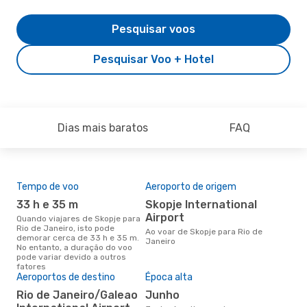
Pesquisar voos
Pesquisar Voo + Hotel
Dias mais baratos
FAQ
Tempo de voo
Aeroporto de origem
Pre
de 
33 h e 35 m
Skopje International
2
Airport
Quando viajares de Skopje para
Rio de Janeiro, isto pode
Um voo de Skopje para Rio de
Ao voar de Skopje para Rio de
demorar cerca de 33 h e 35 m.
Jan
Janeiro
No entanto, a duração do voo
de 
pode variar devido a outros
dos
fatores
Aeroportos de destino
Época alta
Rio de Janeiro/Galeao
junho