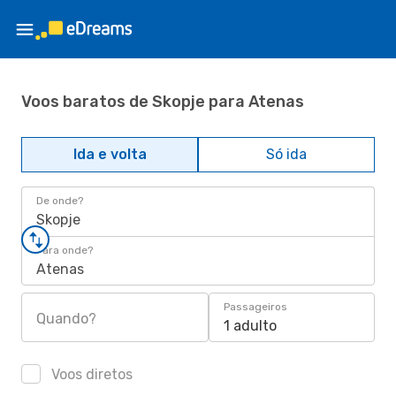
Voos baratos de Skopje para Atenas
Ida e volta
Só ida
De onde?
Skopje
Para onde?
Atenas
Passageiros
Quando?
1 adulto
Voos diretos