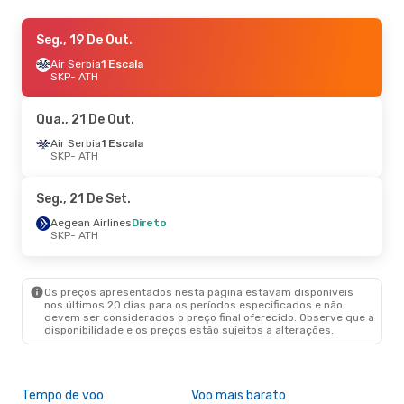
Sáb., 12 De Set.
Seg., 19 De Out.
- Dom., 13 De Set.
Aegean Airlines
Air Serbia
1 Escala
Direto
SKP
SKP
- ATH
- ATH
Air Serbia
1 Escala
ATH
- SKP
Qua., 21 De Out.
Air Serbia
1 Escala
SKP
- ATH
Seg., 21 De Set.
Aegean Airlines
Direto
SKP
- ATH
Os preços apresentados nesta página estavam disponíveis
nos últimos 20 dias para os períodos especificados e não
devem ser considerados o preço final oferecido. Observe que a
disponibilidade e os preços estão sujeitos a alterações.
Tempo de voo
Voo mais barato
Épo