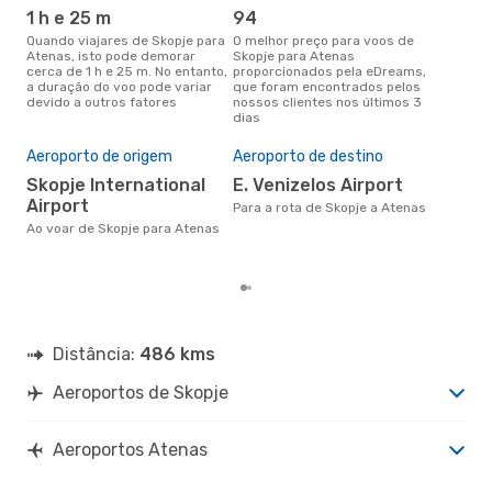
1 h e 25 m
94
j
Quando viajares de Skopje para
O melhor preço para voos de
junho é a altura mais
Atenas, isto pode demorar
Skopje para Atenas
conc
cerca de 1 h e 25 m. No entanto,
proporcionados pela eDreams,
par
a duração do voo pode variar
que foram encontrados pelos
dad
devido a outros fatores
nossos clientes nos últimos 3
clie
dias
Pre
de 
Aeroporto de origem
Aeroporto de destino
18
Skopje International
E. Venizelos Airport
Um voo de Skopje para Atenas
Airport
na 
Para a rota de Skopje a Atenas
€, 
Ao voar de Skopje para Atenas
pre
Distância:
486 kms
Aeroportos de Skopje
Aeroportos Atenas