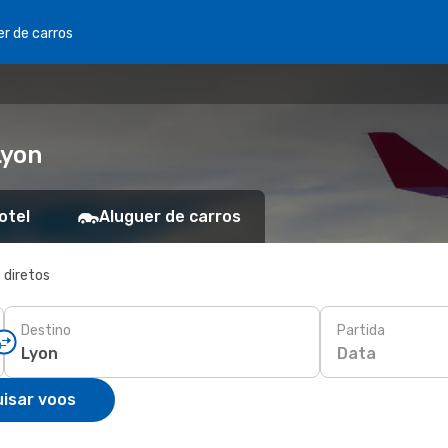
er de carros
Lyon
otel
Aluguer de carros
 diretos
Destino
Partida
Data
isar voos