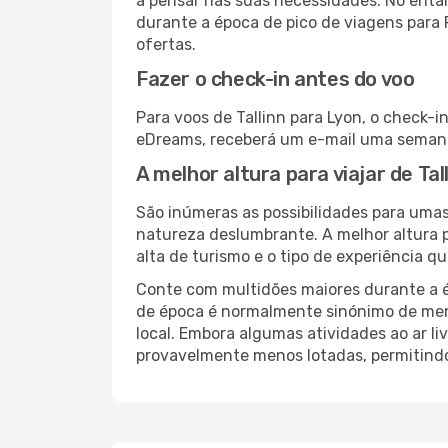
a pensar nas suas necessidades. No enta
durante a época de pico de viagens para 
ofertas.
Fazer o check-in antes do voo
Para voos de Tallinn para Lyon, o check-i
eDreams, receberá um e-mail uma semana 
A melhor altura para viajar de Tal
São inúmeras as possibilidades para umas
natureza deslumbrante. A melhor altura p
alta de turismo e o tipo de experiência qu
Conte com multidões maiores durante a é
de época é normalmente sinónimo de meno
local. Embora algumas atividades ao ar li
provavelmente menos lotadas, permitind