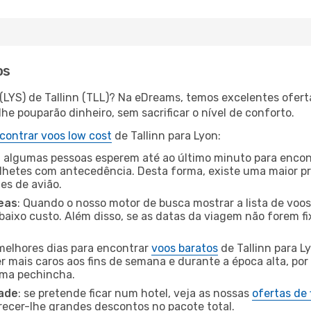
os
 (LYS) de Tallinn (TLL)? Na eDreams, temos excelentes ofert
he pouparão dinheiro, sem sacrificar o nível de conforto.
contrar voos low cost
de Tallinn para Lyon:
 algumas pessoas esperem até ao último minuto para encont
hetes com antecedência. Desta forma, existe uma maior pr
tes de avião.
eas
: Quando o nosso motor de busca mostrar a lista de voos 
baixo custo. Além disso, se as datas da viagem não forem fi
 melhores dias para encontrar
voos baratos
de Tallinn para L
r mais caros aos fins de semana e durante a época alta, por
uma pechincha.
dade
: se pretende ficar num hotel, veja as nossas
ofertas de
recer-lhe grandes descontos no pacote total.