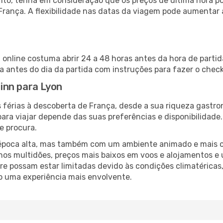
nto, tenha em consideração que os preços de última hora p
França. A flexibilidade nas datas da viagem pode aumentar
n online costuma abrir 24 a 48 horas antes da hora de parti
antes do dia da partida com instruções para fazer o check
linn para Lyon
 férias à descoberta de França, desde a sua riqueza gastro
ara viajar depende das suas preferências e disponibilidade
e procura.
poca alta, mas também com um ambiente animado e mais ofert
s multidões, preços mais baixos em voos e alojamentos e 
vre possam estar limitadas devido às condições climatéricas
o uma experiência mais envolvente.