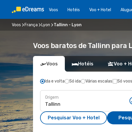
Voos
Hotéis
Voo + Hotel
Alugu
Voos
França
Lyon
Tallinn - Lyon
Voos baratos de Tallinn para 
Voos
Hotéis
Voo + H
Ida e volta
Só ida
Várias escalas
Só voos
Origem
Pesquisar Voo + Hotel
Pesqu