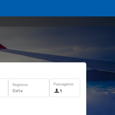
Passageiros
Regresso
Data
1