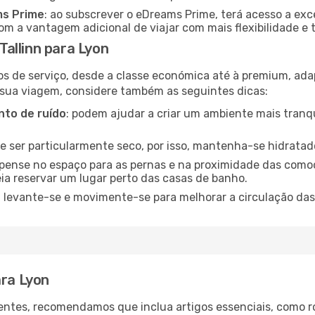
ms Prime
: ao subscrever o eDreams Prime, terá acesso a exc
m a vantagem adicional de viajar com mais flexibilidade e 
allinn para Lyon
os de serviço, desde a classe económica até à premium, ad
 sua viagem, considere também as seguintes dicas:
to de ruído
: podem ajudar a criar um ambiente mais tranqu
de ser particularmente seco, por isso, mantenha-se hidratad
 pense no espaço para as pernas e na proximidade das comod
ia reservar um lugar perto das casas de banho.
: levante-se e movimente-se para melhorar a circulação das
ara Lyon
ntes, recomendamos que inclua artigos essenciais, como r