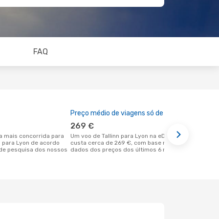
FAQ
Preço médio de viagens só de ida
A melhor al
269 €
abril
Um voo de Tallinn para Lyon na eDreams
outubro é uma das melhores alturas
nn para Lyon de acordo
custa cerca de 269 €, com base nos
para voar p
de pesquisa dos nossos
dados dos preços dos últimos 6 meses
Tallinn de a
dos nossos 