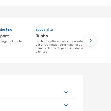
 destino
Época alta
Preço médi
rport
junho
499 €
 Tânger a Funchal
junho é a altura mais concorrida para
Um voo de Tânger para Funchal na
viajar de Tânger para Funchal de acordo
eDreams cus
com os dados de pesquisa dos nossos
base nos da
clientes
6 meses