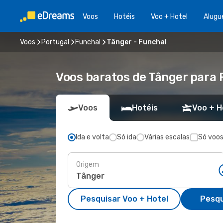
Voos
Hotéis
Voo + Hotel
Alugu
Voos
Portugal
Funchal
Tânger - Funchal
Voos baratos de Tânger para 
Voos
Hotéis
Voo + H
Ida e volta
Só ida
Várias escalas
Só voos
Origem
Pesquisar Voo + Hotel
Pesqu