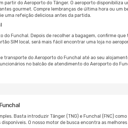
 partir do Aeroporto do Tânger. O aeroporto disponibiliz
urantes gourmet. Compre lembranças de última hora ou um bes
ie uma refeição deliciosa antes da partida.
l
o do Funchal. Depois de recolher a bagagem, confirme que t
artão SIM local, será mais fácil encontrar uma loja no aero
 transporte do Aeroporto do Funchal até ao seu alojamento
 funcionários no balcão de atendimento do Aeroporto do F
Funchal
ples. Basta introduzir Tânger (TNG) e Funchal (FNC) como a
s disponíveis. O nosso motor de busca encontra as melhores