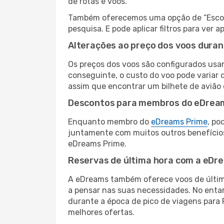
de rotas e voos.
Também oferecemos uma opção de “Escolha
pesquisa. E pode aplicar filtros para ve
Alterações ao preço dos voos duran
Os preços dos voos são configurados usan
conseguinte, o custo do voo pode variar d
assim que encontrar um bilhete de avião
Descontos para membros do eDrea
Enquanto membro do
eDreams Prime
, po
juntamente com muitos outros benefício
eDreams Prime.
Reservas de última hora com a eDr
A eDreams também oferece voos de última
a pensar nas suas necessidades. No enta
durante a época de pico de viagens para 
melhores ofertas.