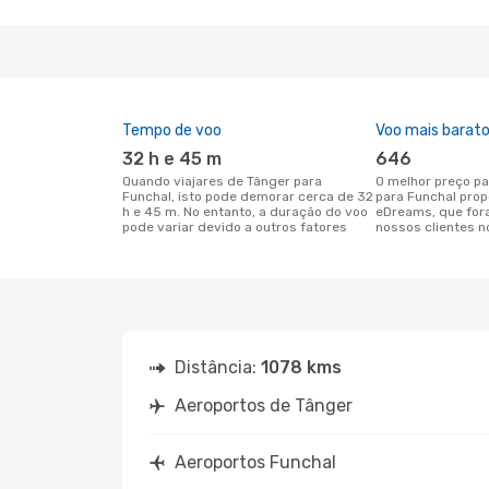
Tempo de voo
Voo mais barat
32 h e 45 m
646
Quando viajares de Tânger para
O melhor preço para voos de Tânger
Funchal, isto pode demorar cerca de 32
para Funchal prop
h e 45 m. No entanto, a duração do voo
eDreams, que for
pode variar devido a outros fatores
nossos clientes n
Distância:
1078 kms
Aeroportos de Tânger
Aeroportos Funchal