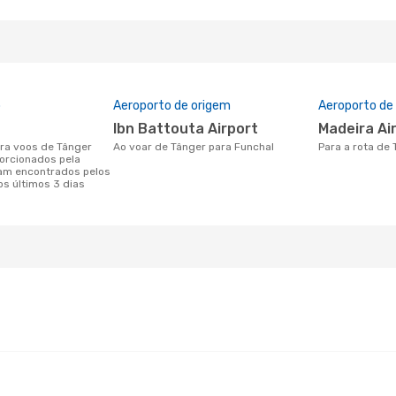
o
Aeroporto de origem
Aeroporto de
Ibn Battouta Airport
Madeira Ai
Ao voar de Tânger para Funchal
Para a rota de
orcionados pela
am encontrados pelos
os últimos 3 dias