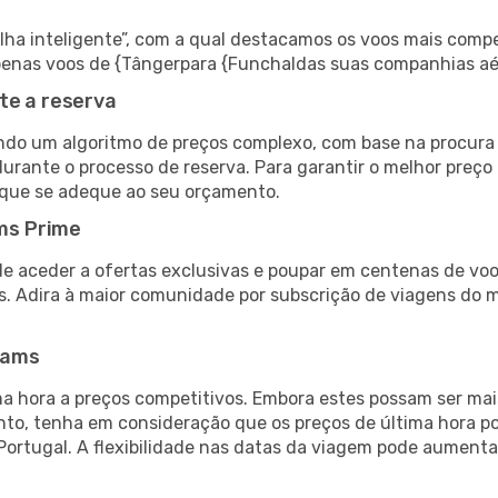
 inteligente”, com a qual destacamos os voos mais compet
r apenas voos de {Tângerpara {Funchaldas suas companhias aé
te a reserva
do um algoritmo de preços complexo, com base na procura e
urante o processo de reserva. Para garantir o melhor preço 
 que se adeque ao seu orçamento.
ms Prime
de aceder a ofertas exclusivas e poupar em centenas de voo
s. Adira à maior comunidade por subscrição de viagens do
eams
 hora a preços competitivos. Embora estes possam ser mais
nto, tenha em consideração que os preços de última hora p
Portugal. A flexibilidade nas datas da viagem pode aumenta