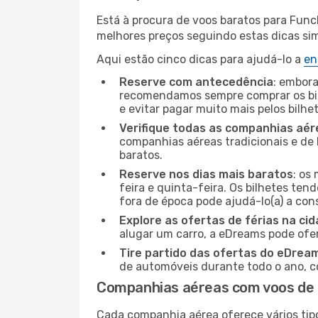
Está à procura de voos baratos para Func
melhores preços seguindo estas dicas simp
Aqui estão cinco dicas para ajudá-lo a
en
Reserve com antecedência
: embora
recomendamos sempre comprar os bil
e evitar pagar muito mais pelos bilhe
Verifique todas as companhias aér
companhias aéreas tradicionais e de 
baratos.
Reserve nos dias mais baratos
: os
feira e quinta-feira. Os bilhetes ten
fora de época pode ajudá-lo(a) a co
Explore as ofertas de férias na ci
alugar um carro, a eDreams pode ofe
Tire partido das ofertas do eDrea
de automóveis durante todo o ano, co
Companhias aéreas com voos de 
Cada companhia aérea oferece vários tip