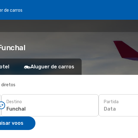
er de carros
Funchal
otel
Aluguer de carros
 diretos
Destino
Partida
Data
isar voos