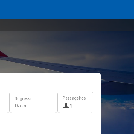
Passageiros
Regresso
Data
1