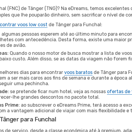
hal (FNC) de Tânger (TNG)? Na eDreams, temos excelentes o
les que lhe pouparão dinheiro, sem sacrificar o nível de co
contrar voos low cost
de Tânger para Funchal:
 algumas pessoas esperem até ao último minuto para encont
hetes com antecedência. Desta forma, existe uma maior pr
tes de avião.
eas
: Quando o nosso motor de busca mostrar a lista de voos 
baixo custo. Além disso, se as datas da viagem não forem fi
 melhores dias para encontrar
voos baratos
de Tânger para F
dem a ser mais caros aos fins de semana e durante a época al
nseguir uma pechincha.
dade
: se pretende ficar num hotel, veja as nossas
ofertas de
recer-lhe grandes descontos no pacote total.
ms Prime
: ao subscrever o eDreams Prime, terá acesso a exc
m a vantagem adicional de viajar com mais flexibilidade e 
Tânger para Funchal
os de serviço, desde a classe económica até à premium, ad