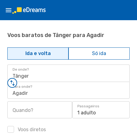
Voos baratos de Tânger para Agadir
Ida e volta
Só ida
De onde?
Tânger
Para onde?
Agadir
Passageiros
Quando?
1 adulto
Voos diretos