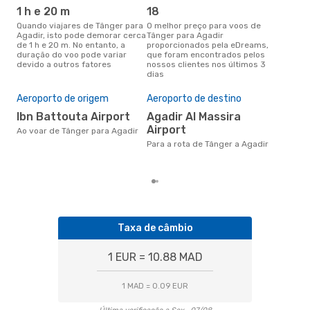
1 h e 20 m
18
ab
Quando viajares de Tânger para
O melhor preço para voos de
abril é a altura mais concorrida
Agadir, isto pode demorar cerca
Tânger para Agadir
para
de 1 h e 20 m. No entanto, a
proporcionados pela eDreams,
Aga
duração do voo pode variar
que foram encontrados pelos
de 
devido a outros fatores
nossos clientes nos últimos 3
clie
dias
Pre
de 
Aeroporto de origem
Aeroporto de destino
72
Ibn Battouta Airport
Agadir Al Massira
Um voo de Tânger para Agadir
Airport
na 
Ao voar de Tânger para Agadir
€, 
Para a rota de Tânger a Agadir
pre
Taxa de câmbio
1 EUR = 10.88 MAD
1 MAD = 0.09 EUR