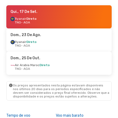
Qui., 10 De Set.
Qui., 17 De Set.
- Dom., 13 De Set.
Ryanair
Ryanair
Direto
Direto
TNG
TNG
- AGA
- AGA
Ryanair
Direto
AGA
- TNG
Dom., 23 De Ago.
Ryanair
Direto
TNG
- AGA
Dom., 25 De Out.
Air Arabia Maroc
Direto
TNG
- AGA
Os preços apresentados nesta página estavam disponíveis
nos últimos 20 dias para os períodos especificados e não
devem ser considerados o preço final oferecido. Observe que a
disponibilidade e os preços estão sujeitos a alterações.
Tempo de voo
Voo mais barato
Épo