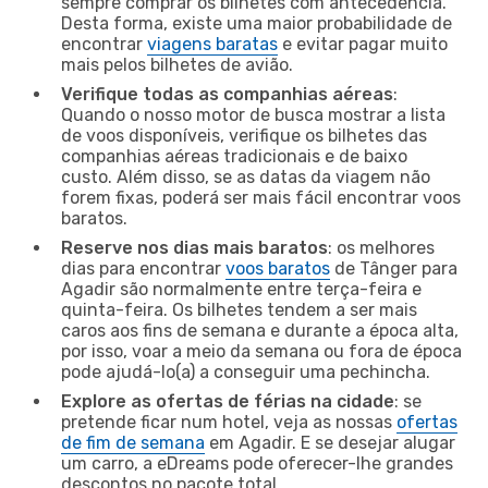
sempre comprar os bilhetes com antecedência.
Desta forma, existe uma maior probabilidade de
encontrar
viagens baratas
e evitar pagar muito
mais pelos bilhetes de avião.
Verifique todas as companhias aéreas
:
Quando o nosso motor de busca mostrar a lista
de voos disponíveis, verifique os bilhetes das
companhias aéreas tradicionais e de baixo
custo. Além disso, se as datas da viagem não
forem fixas, poderá ser mais fácil encontrar voos
baratos.
Reserve nos dias mais baratos
: os melhores
dias para encontrar
voos baratos
de Tânger para
Agadir são normalmente entre terça-feira e
quinta-feira. Os bilhetes tendem a ser mais
caros aos fins de semana e durante a época alta,
por isso, voar a meio da semana ou fora de época
pode ajudá-lo(a) a conseguir uma pechincha.
Explore as ofertas de férias na cidade
: se
pretende ficar num hotel, veja as nossas
ofertas
de fim de semana
em Agadir. E se desejar alugar
um carro, a eDreams pode oferecer-lhe grandes
descontos no pacote total.