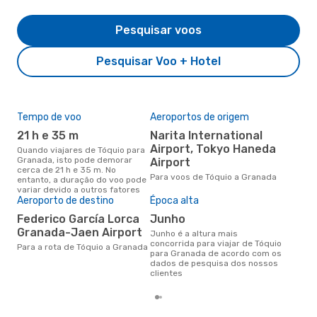
Pesquisar voos
Pesquisar Voo + Hotel
Tempo de voo
Aeroportos de origem
Pre
de 
21 h e 35 m
Narita International
7
Airport, Tokyo Haneda
Quando viajares de Tóquio para
Granada, isto pode demorar
Airport
Um voo de Tóquio para Granada
cerca de 21 h e 35 m. No
na 
Para voos de Tóquio a Granada
entanto, a duração do voo pode
€, 
variar devido a outros fatores
pre
Aeroporto de destino
Época alta
Federico García Lorca
junho
Granada-Jaen Airport
junho é a altura mais
concorrida para viajar de Tóquio
Para a rota de Tóquio a Granada
para Granada de acordo com os
dados de pesquisa dos nossos
clientes