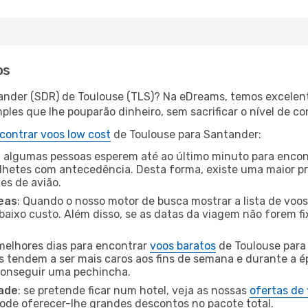
os
ander (SDR) de Toulouse (TLS)? Na eDreams, temos excelent
les que lhe pouparão dinheiro, sem sacrificar o nível de co
contrar voos low cost
de Toulouse para Santander:
 algumas pessoas esperem até ao último minuto para encont
hetes com antecedência. Desta forma, existe uma maior pr
tes de avião.
eas
: Quando o nosso motor de busca mostrar a lista de voos 
baixo custo. Além disso, se as datas da viagem não forem fi
 melhores dias para encontrar
voos baratos
de Toulouse para
es tendem a ser mais caros aos fins de semana e durante a é
 conseguir uma pechincha.
dade
: se pretende ficar num hotel, veja as nossas
ofertas de
pode oferecer-lhe grandes descontos no pacote total.