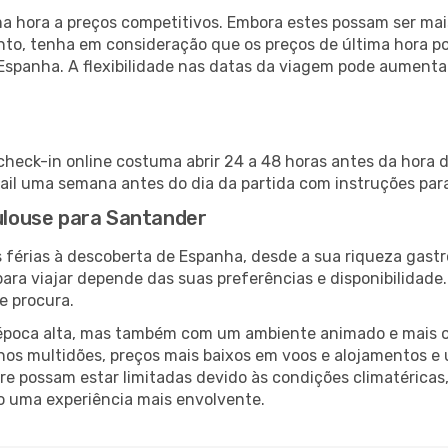
 hora a preços competitivos. Embora estes possam ser mais
nto, tenha em consideração que os preços de última hora p
Espanha. A flexibilidade nas datas da viagem pode aumenta
check-in online costuma abrir 24 a 48 horas antes da hora 
il uma semana antes do dia da partida com instruções para
oulouse para Santander
 férias à descoberta de Espanha, desde a sua riqueza gastr
ara viajar depende das suas preferências e disponibilidade
e procura.
poca alta, mas também com um ambiente animado e mais ofert
s multidões, preços mais baixos em voos e alojamentos e 
vre possam estar limitadas devido às condições climatéricas
o uma experiência mais envolvente.