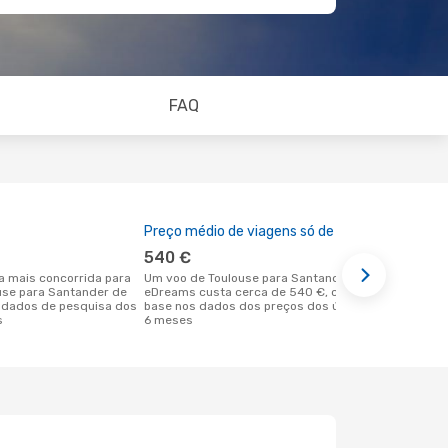
FAQ
Preço médio de viagens só de ida
A melhor al
540 €
novemb
Um voo de Toulouse para Santander na
fevereiro é uma das melhores alturas
ouse para Santander de
eDreams custa cerca de 540 €, com
para voar p
 dados de pesquisa dos
base nos dados dos preços dos últimos
em Toulouse
s
6 meses
reais dos no