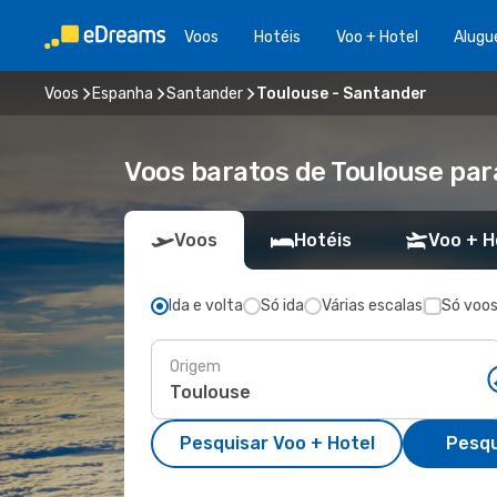
Voos
Hotéis
Voo + Hotel
Alugu
Voos
Espanha
Santander
Toulouse - Santander
Voos baratos de Toulouse pa
Voos
Hotéis
Voo + H
Ida e volta
Só ida
Várias escalas
Só voos
Origem
Pesquisar Voo + Hotel
Pesqu