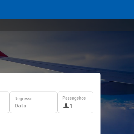
Passageiros
Regresso
Data
1