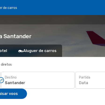
er de carros
ra Santander
otel
Aluguer de carros
 diretos
Destino
Partida
Data
isar voos