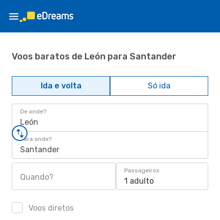
Voos baratos de León para Santander
Ida e volta
Só ida
De onde?
León
Para onde?
Santander
Passageiros
Quando?
1 adulto
Voos diretos