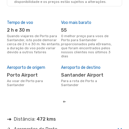
disponibilidade e os preços estão sujeitos a alterações.
SDR
- OPO
Tempo de voo
Voo mais barato
Épo
2 h e 30 m
55
j
Quando viajares de Porto para
O melhor preço para voos de
junho é a altura mais
Santander, isto pode demorar
Porto para Santander
conc
cerca de 2 h e 30 m. No entanto,
proporcionados pela eDreams,
par
a duração do voo pode variar
que foram encontrados pelos
os 
devido a outros fatores
nossos clientes nos últimos 3
nos
dias
A m
res
Aeroporto de origem
Aeroporto de destino
m
Porto Airport
Santander Airport
abril é uma das melhores
altu
Ao voar de Porto para
Para a rota de Porto a
San
Santander
Santander
Por
reai
Distância:
472 kms