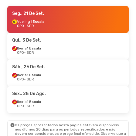
Seg., 21 De Set.
Seg., 21 De Set.
- Qui., 24 De Set.
Vueling
Vueling
1 Escala
1 Escala
OPO
OPO
- SDR
- SDR
Iberia
1 Escala
SDR
- OPO
Qui., 3 De Set.
Sex., 23 De Out.
Iberia
1 Escala
- Dom., 25 De Out.
OPO
- SDR
Iberia
1 Escala
OPO
- SDR
Iberia
1 Escala
Sáb., 26 De Set.
SDR
- OPO
Iberia
1 Escala
OPO
- SDR
Sáb., 26 De Set.
- Sáb., 3 De Out.
Iberia
1 Escala
Sex., 28 De Ago.
OPO
- SDR
Iberia
1 Escala
Iberia
1 Escala
SDR
- OPO
OPO
- SDR
Qui., 3 De Set.
- Qua., 9 De Set.
Os preços apresentados nesta página estavam disponíveis
Iberia
1 Escala
nos últimos 20 dias para os períodos especificados e não
OPO
- SDR
devem ser considerados o preço final oferecido. Observe que a
Iberia
1 Escala