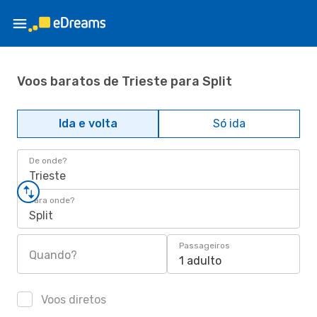
Voos baratos de Trieste para Split
Ida e volta
Só ida
De onde?
Trieste
Para onde?
Split
Passageiros
Quando?
1 adulto
Voos diretos