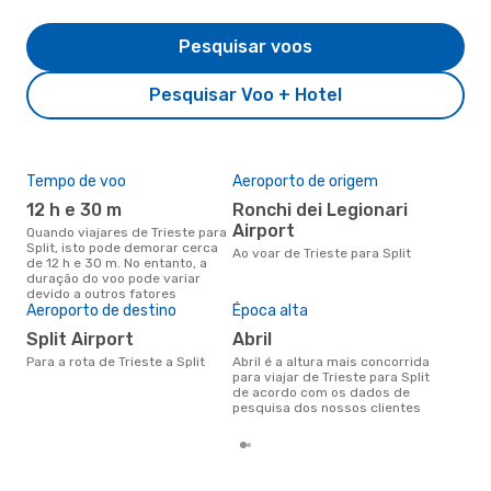
Pesquisar voos
Pesquisar Voo + Hotel
Tempo de voo
Aeroporto de origem
Pre
de 
12 h e 30 m
Ronchi dei Legionari
4
Airport
Quando viajares de Trieste para
Split, isto pode demorar cerca
Um voo de Trieste para Split na
Ao voar de Trieste para Split
de 12 h e 30 m. No entanto, a
eDr
duração do voo pode variar
com
devido a outros fatores
dos
Aeroporto de destino
Época alta
Split Airport
abril
Para a rota de Trieste a Split
abril é a altura mais concorrida
para viajar de Trieste para Split
de acordo com os dados de
pesquisa dos nossos clientes