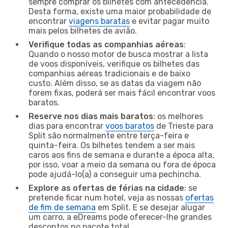
sempre comprar os bilhetes com antecedência.
Desta forma, existe uma maior probabilidade de
encontrar
viagens baratas
e evitar pagar muito
mais pelos bilhetes de avião.
Verifique todas as companhias aéreas
:
Quando o nosso motor de busca mostrar a lista
de voos disponíveis, verifique os bilhetes das
companhias aéreas tradicionais e de baixo
custo. Além disso, se as datas da viagem não
forem fixas, poderá ser mais fácil encontrar voos
baratos.
Reserve nos dias mais baratos
: os melhores
dias para encontrar
voos baratos
de Trieste para
Split são normalmente entre terça-feira e
quinta-feira. Os bilhetes tendem a ser mais
caros aos fins de semana e durante a época alta,
por isso, voar a meio da semana ou fora de época
pode ajudá-lo(a) a conseguir uma pechincha.
Explore as ofertas de férias na cidade
: se
pretende ficar num hotel, veja as nossas
ofertas
de fim de semana
em Split. E se desejar alugar
um carro, a eDreams pode oferecer-lhe grandes
descontos no pacote total.