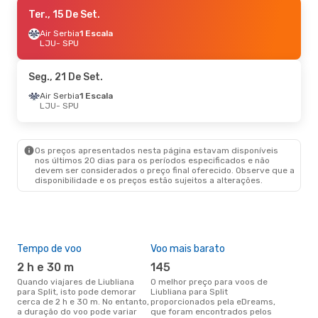
Seg., 21 De Set.
Ter., 15 De Set.
- Seg., 28 De Set.
Lufthansa
Air Serbia
1 Escala
1 Escala
LJU
LJU
- SPU
- SPU
Air Serbia
1 Escala
SPU
- LJU
Seg., 21 De Set.
Sex., 11 De Set.
Air Serbia
1 Escala
- Sex., 18 De Set.
LJU
- SPU
Swiss International Air Lines
1 Escala
LJU
- SPU
Lufthansa
2 Escalas
SPU
- LJU
Os preços apresentados nesta página estavam disponíveis
nos últimos 20 dias para os períodos especificados e não
devem ser considerados o preço final oferecido. Observe que a
disponibilidade e os preços estão sujeitos a alterações.
Tempo de voo
Voo mais barato
Épo
2 h e 30 m
145
ab
Quando viajares de Liubliana
O melhor preço para voos de
abril é a altura mais concorrida
para Split, isto pode demorar
Liubliana para Split
para
cerca de 2 h e 30 m. No entanto,
proporcionados pela eDreams,
Spl
a duração do voo pode variar
que foram encontrados pelos
de 