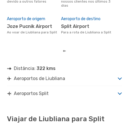
devido a outros fatores
nossos clientes nos últimos 3
clie
dias
A m
res
Aeroporto de origem
Aeroporto de destino
ju
janeiro é uma das melhores
Joze Pucnik Airport
Split Airport
altu
Ao voar de Liubliana para Split
Para a rota de Liubliana a Split
part
com
clie
Distância:
322 kms
Aeroportos de Liubliana
Aeroportos Split
Viajar de Liubliana para Split