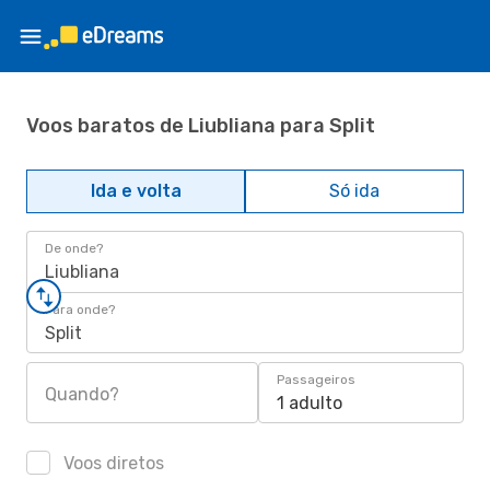
Voos baratos de Liubliana para Split
Ida e volta
Só ida
De onde?
Liubliana
Para onde?
Split
Passageiros
Quando?
1 adulto
Voos diretos