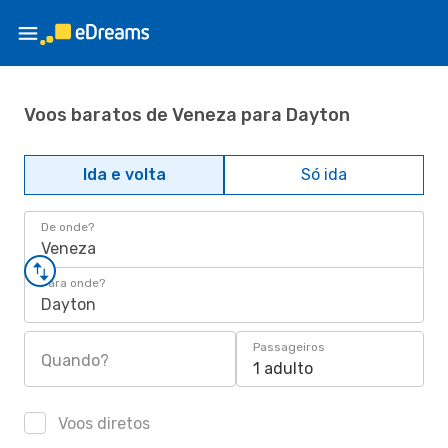
Voos baratos de Veneza para Dayton
Ida e volta
Só ida
De onde?
Veneza
Para onde?
Dayton
Passageiros
Quando?
1 adulto
Voos diretos