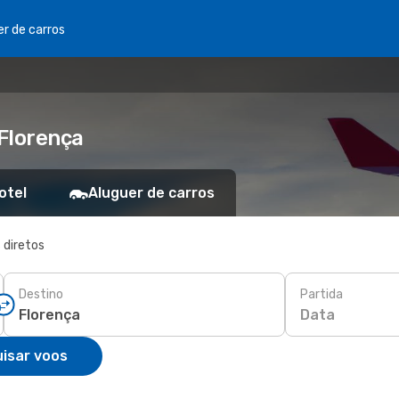
er de carros
Florença
otel
Aluguer de carros
 diretos
Destino
Partida
Data
isar voos