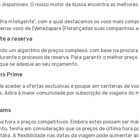
s disponíveis. O nosso motor de busca encontra as melhores
 inteligente”, com a qual destacamos os voos mais compet
r apenas voos de {Venezapara {Florençadas suas companhias a
te a reserva
do um algoritmo de preços complexo, com base na procura e
urante o processo de reserva. Para garantir o melhor preço 
 que se adeque ao seu orçamento.
ms Prime
de aceder a ofertas exclusivas e poupar em centenas de voo
s. Adira à maior comunidade por subscrição de viagens do
eams
 hora a preços competitivos. Embora estes possam ser mais
nto, tenha em consideração que os preços de última hora p
Itália. A flexibilidade nas datas da viagem pode aumentar a