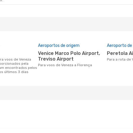
s.
o
Aeroportos de origem
Aeroporto de
Venice Marco Polo Airport,
Peretola A
Treviso Airport
Para a rota de
porcionados pela
Para voos de Veneza a Florença
am encontrados pelos
os últimos 3 dias