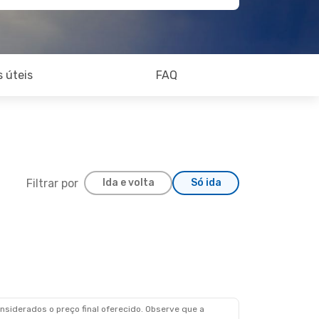
 úteis
FAQ
Filtrar por
Ida e volta
Só ida
siderados o preço final oferecido. Observe que a