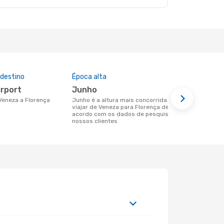
 destino
Época alta
Preço médi
irport
junho
67 €
 Veneza a Florença
junho é a altura mais concorrida para
Um voo de Veneza para Florença na
viajar de Veneza para Florença de
eDreams cus
acordo com os dados de pesquisa dos
nos dados d
nossos clientes
meses