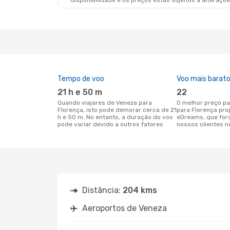
disponibilidade e os preços estão sujeitos a alteraçõe
Tempo de voo
Voo mais barat
21 h e 50 m
22
Quando viajares de Veneza para
O melhor preço para voos de Veneza
Florença, isto pode demorar cerca de 21
para Florença pro
h e 50 m. No entanto, a duração do voo
eDreams, que for
pode variar devido a outros fatores
nossos clientes n
Distância:
204 kms
Aeroportos de Veneza