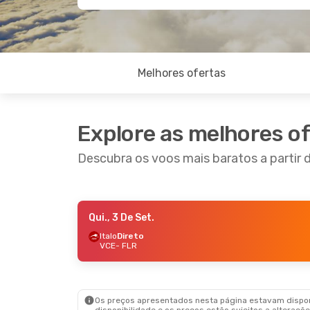
Melhores ofertas
Explore as melhores o
Descubra os voos mais baratos a partir 
Qui., 3 De Set.
Dom., 20 De Set.
- Qua., 23 De Set.
Italo
Direto
VCE
- FLR
Italo
Direto
VCE
- FLR
Italo
Direto
FLR
- VCE
Os preços apresentados nesta página estavam disponí