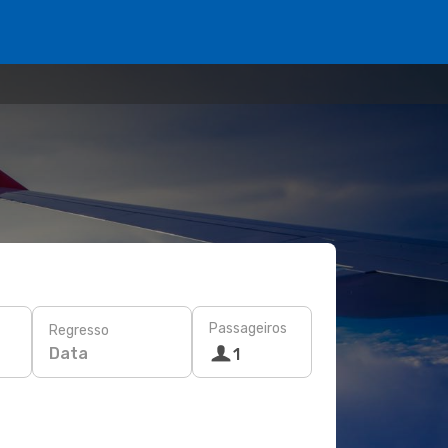
Passageiros
Regresso
Data
1