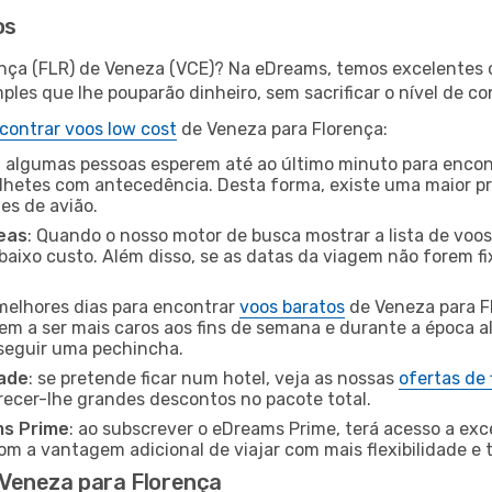
os
ença (FLR) de Veneza (VCE)? Na eDreams, temos excelentes o
les que lhe pouparão dinheiro, sem sacrificar o nível de co
contrar voos low cost
de Veneza para Florença:
 algumas pessoas esperem até ao último minuto para encont
hetes com antecedência. Desta forma, existe uma maior pr
tes de avião.
eas
: Quando o nosso motor de busca mostrar a lista de voos 
baixo custo. Além disso, se as datas da viagem não forem fi
 melhores dias para encontrar
voos baratos
de Veneza para F
dem a ser mais caros aos fins de semana e durante a época al
nseguir uma pechincha.
dade
: se pretende ficar num hotel, veja as nossas
ofertas de
recer-lhe grandes descontos no pacote total.
ms Prime
: ao subscrever o eDreams Prime, terá acesso a exc
m a vantagem adicional de viajar com mais flexibilidade e 
Veneza para Florença