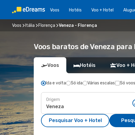
Voos
Hotéis
Voo + Hotel
Alugu
Voos
Itália
Florença
Veneza - Florença
Voos baratos de Veneza para 
Voos
Hotéis
Voo + H
Ida e volta
Só ida
Várias escalas
Só voos
Origem
Pesquisar Voo + Hotel
Pesqu