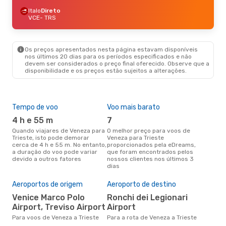
Italo
Direto
VCE
- TRS
Os preços apresentados nesta página estavam disponíveis
nos últimos 20 dias para os períodos especificados e não
devem ser considerados o preço final oferecido. Observe que a
disponibilidade e os preços estão sujeitos a alterações.
Tempo de voo
Voo mais barato
Épo
4 h e 55 m
7
ab
Quando viajares de Veneza para
O melhor preço para voos de
abril é a altura mais concorrida
Trieste, isto pode demorar
Veneza para Trieste
para
cerca de 4 h e 55 m. No entanto,
proporcionados pela eDreams,
Tri
a duração do voo pode variar
que foram encontrados pelos
de 
devido a outros fatores
nossos clientes nos últimos 3
clie
dias
A m
res
Aeroportos de origem
Aeroporto de destino
ma
Venice Marco Polo
Ronchi dei Legionari
maio é uma das melhores
Airport, Treviso Airport
Airport
altu
com
Para voos de Veneza a Trieste
Para a rota de Veneza a Trieste
aco