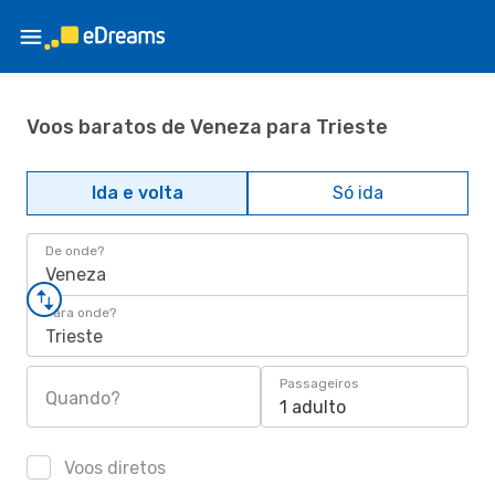
Voos baratos de Veneza para Trieste
Ida e volta
Só ida
De onde?
Veneza
Para onde?
Trieste
Passageiros
Quando?
1 adulto
Voos diretos