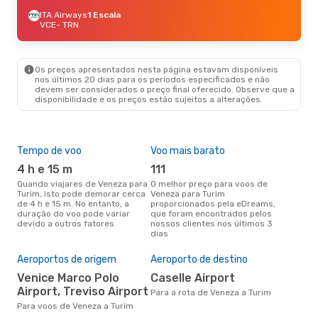
ITA Airways
1 Escala
VCE
- TRN
Os preços apresentados nesta página estavam disponíveis
nos últimos 20 dias para os períodos especificados e não
devem ser considerados o preço final oferecido. Observe que a
disponibilidade e os preços estão sujeitos a alterações.
Tempo de voo
Voo mais barato
Épo
4 h e 15 m
111
ab
Quando viajares de Veneza para
O melhor preço para voos de
abril é a altura mais concorrida
Turim, isto pode demorar cerca
Veneza para Turim
para
de 4 h e 15 m. No entanto, a
proporcionados pela eDreams,
de 
duração do voo pode variar
que foram encontrados pelos
pes
devido a outros fatores
nossos clientes nos últimos 3
dias
A m
res
Aeroportos de origem
Aeroporto de destino
n
Venice Marco Polo
Caselle Airport
setembro é uma das melhores
Airport, Treviso Airport
altu
Para a rota de Veneza a Turim
com
Para voos de Veneza a Turim
aco