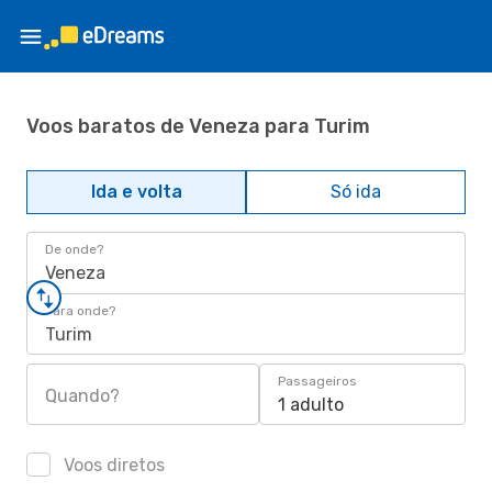
Voos baratos de Veneza para Turim
Ida e volta
Só ida
De onde?
Veneza
Para onde?
Turim
Passageiros
Quando?
1 adulto
Voos diretos