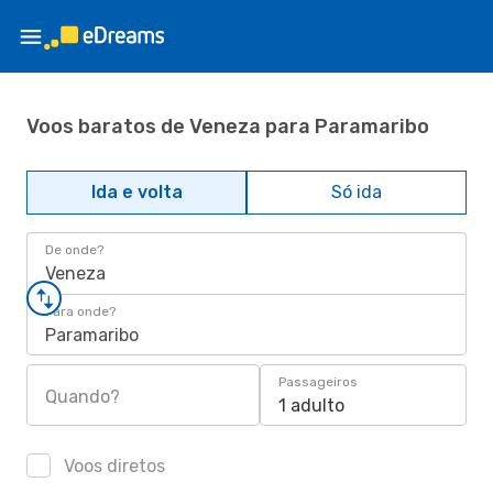
Voos baratos de Veneza para Paramaribo
Ida e volta
Só ida
De onde?
Veneza
Para onde?
Paramaribo
Passageiros
Quando?
1 adulto
Voos diretos