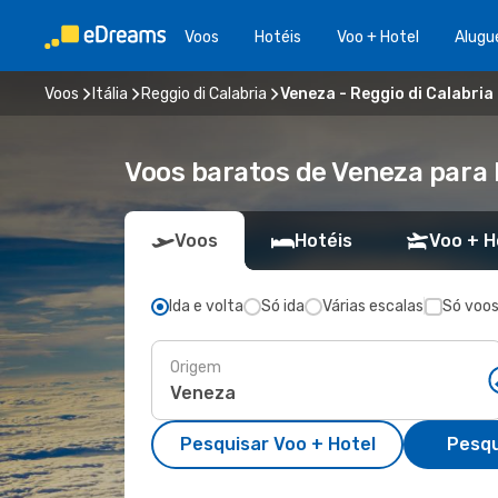
Voos
Hotéis
Voo + Hotel
Alugu
Voos
Itália
Reggio di Calabria
Veneza - Reggio di Calabria
Voos baratos de Veneza para 
Voos
Hotéis
Voo + H
Ida e volta
Só ida
Várias escalas
Só voos
Origem
Pesquisar Voo + Hotel
Pesqu