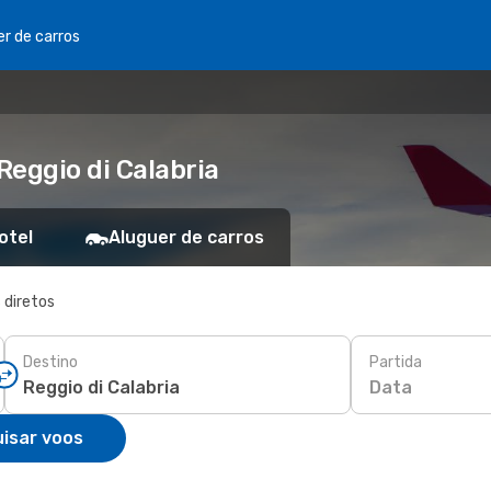
er de carros
Reggio di Calabria
otel
Aluguer de carros
 diretos
Destino
Partida
Data
isar voos