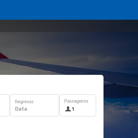
Passageiros
Regresso
Data
1