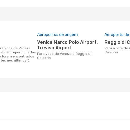
o
Aeroportos de origem
Aeroporto de
Venice Marco Polo Airport,
Reggio di 
Treviso Airport
Para a rota de Veneza a Reggio di
labria proporcionados
Calabria
Para voos de Veneza a Reggio di
e foram encontrados
Calabria
ntes nos últimos 3