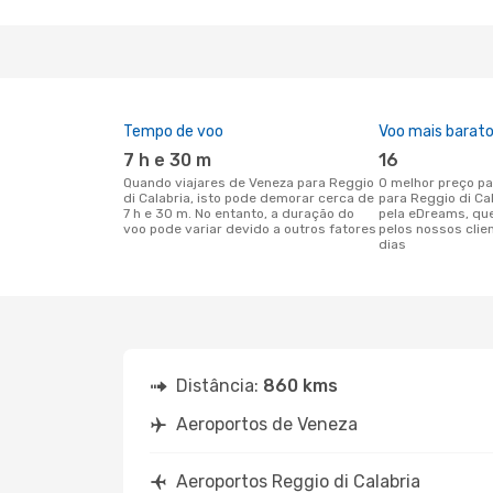
Tempo de voo
Voo mais barat
7 h e 30 m
16
Quando viajares de Veneza para Reggio
O melhor preço para voos de Veneza
di Calabria, isto pode demorar cerca de
para Reggio di Ca
7 h e 30 m. No entanto, a duração do
pela eDreams, qu
voo pode variar devido a outros fatores
pelos nossos clie
dias
Distância:
860 kms
Aeroportos de Veneza
Aeroportos Reggio di Calabria