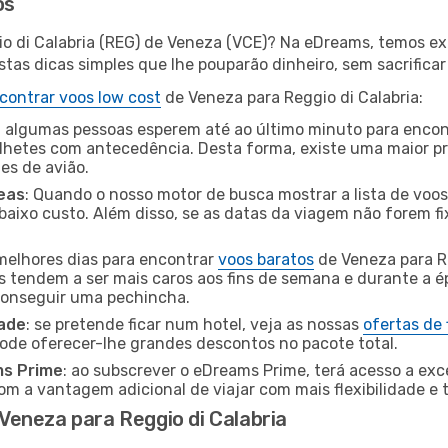
os
io di Calabria (REG) de Veneza (VCE)? Na eDreams, temos ex
as dicas simples que lhe pouparão dinheiro, sem sacrificar 
contrar voos low cost
de Veneza para Reggio di Calabria:
 algumas pessoas esperem até ao último minuto para encont
hetes com antecedência. Desta forma, existe uma maior pr
tes de avião.
eas
: Quando o nosso motor de busca mostrar a lista de voos 
baixo custo. Além disso, se as datas da viagem não forem fi
 melhores dias para encontrar
voos baratos
de Veneza para R
es tendem a ser mais caros aos fins de semana e durante a é
 conseguir uma pechincha.
dade
: se pretende ficar num hotel, veja as nossas
ofertas de
pode oferecer-lhe grandes descontos no pacote total.
ms Prime
: ao subscrever o eDreams Prime, terá acesso a exc
m a vantagem adicional de viajar com mais flexibilidade e 
eneza para Reggio di Calabria