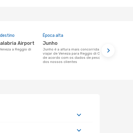
 destino
Época alta
Companhia
nesta rota
Calabria Airport
junho
Ryanair
junho é a altura mais concorrida para
viajar de Veneza para Reggio di Calabria
Companhias aéreas que viajam de
de acordo com os dados de pesquisa
Veneza para 
dos nossos clientes