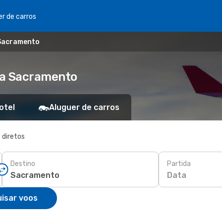
er de carros
 Sacramento
ra Sacramento
otel
Aluguer de carros
 diretos
Destino
Partida
Data
isar voos