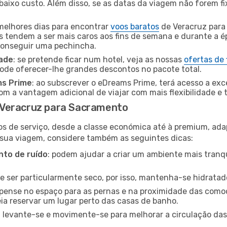
baixo custo. Além disso, se as datas da viagem não forem fi
 melhores dias para encontrar
voos baratos
de Veracruz para
es tendem a ser mais caros aos fins de semana e durante a é
 conseguir uma pechincha.
dade
: se pretende ficar num hotel, veja as nossas
ofertas de
pode oferecer-lhe grandes descontos no pacote total.
ms Prime
: ao subscrever o eDreams Prime, terá acesso a exc
m a vantagem adicional de viajar com mais flexibilidade e 
 Veracruz para Sacramento
os de serviço, desde a classe económica até à premium, ad
 sua viagem, considere também as seguintes dicas:
to de ruído
: podem ajudar a criar um ambiente mais tranqu
de ser particularmente seco, por isso, mantenha-se hidratad
 pense no espaço para as pernas e na proximidade das comod
ia reservar um lugar perto das casas de banho.
: levante-se e movimente-se para melhorar a circulação das