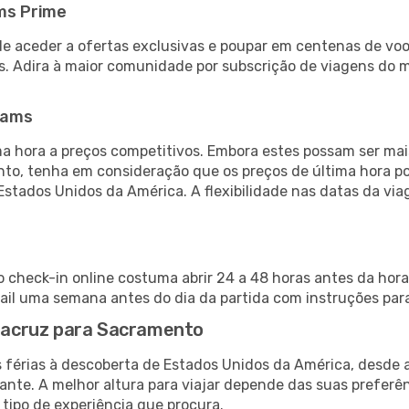
ms Prime
de aceder a ofertas exclusivas e poupar em centenas de voo
s. Adira à maior comunidade por subscrição de viagens do
eams
 hora a preços competitivos. Embora estes possam ser mais
nto, tenha em consideração que os preços de última hora p
Estados Unidos da América. A flexibilidade nas datas da v
 check-in online costuma abrir 24 a 48 horas antes da hora
il uma semana antes do dia da partida com instruções para
eracruz para Sacramento
s férias à descoberta de Estados Unidos da América, desde 
ante. A melhor altura para viajar depende das suas preferê
 tipo de experiência que procura.