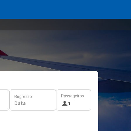
Passageiros
Regresso
Data
1