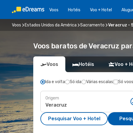
Voos
Hotéis
Voo + Hotel
Alugu
Voos
Estados Unidos da América
Sacramento
Veracruz -
Voos baratos de Veracruz pa
Voos
Hotéis
Voo + H
Ida e volta
Só ida
Várias escalas
Só voos
Origem
Pesquisar Voo + Hotel
Pesqu