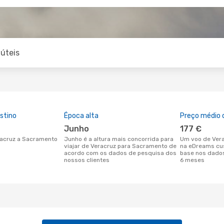
úteis
stino
Época alta
Preço médio d
junho
177 €
eracruz a Sacramento
junho é a altura mais concorrida para
Um voo de Veracruz para Sacramento
viajar de Veracruz para Sacramento de
na eDreams cus
acordo com os dados de pesquisa dos
base nos dados
nossos clientes
6 meses