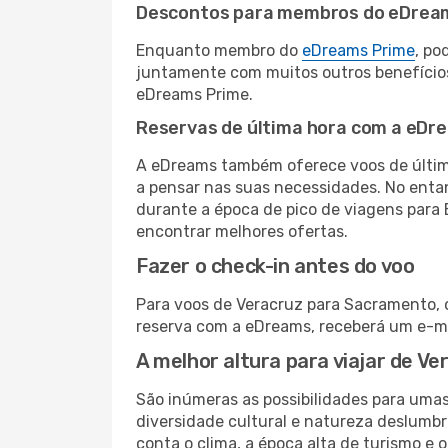
Descontos para membros do eDrea
Enquanto membro do
eDreams Prime
, po
juntamente com muitos outros benefício
eDreams Prime.
Reservas de última hora com a eDr
A eDreams também oferece voos de última
a pensar nas suas necessidades. No enta
durante a época de pico de viagens para 
encontrar melhores ofertas.
Fazer o check-in antes do voo
Para voos de Veracruz para Sacramento, o
reserva com a eDreams, receberá um e-ma
A melhor altura para viajar de V
São inúmeras as possibilidades para uma
diversidade cultural e natureza deslumbr
conta o clima, a época alta de turismo e o