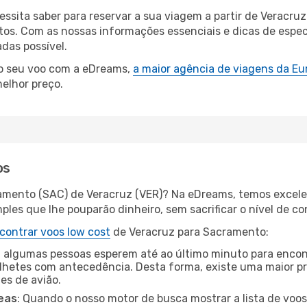
cessita saber para reservar a sua viagem a partir de Vera
s. Com as nossas informações essenciais e dicas de especi
das possível.
 o seu voo com a eDreams,
a maior agência de viagens da Eu
elhor preço.
os
amento (SAC) de Veracruz (VER)? Na eDreams, temos excelen
les que lhe pouparão dinheiro, sem sacrificar o nível de co
contrar voos low cost
de Veracruz para Sacramento:
 algumas pessoas esperem até ao último minuto para encont
hetes com antecedência. Desta forma, existe uma maior pr
tes de avião.
eas
: Quando o nosso motor de busca mostrar a lista de voos 