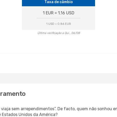
Taxa de câmbio
1 EUR = 1.16 USD
1 USD = 0.86 EUR
Última verificação a Qui., 06/08
acramento
s, viaja sem arrependimentos”. De facto, quem não sonhou e
é Estados Unidos da América?