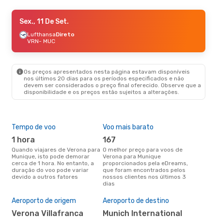
Sex., 2 De Out.
Sex., 11 De Set.
- Dom., 4 De Out.
Air Dolomiti
Lufthansa
Direto
Direto
VRN
VRN
- MUC
- MUC
Air Dolomiti
Direto
MUC
- VRN
Os preços apresentados nesta página estavam disponíveis
nos últimos 20 dias para os períodos especificados e não
devem ser considerados o preço final oferecido. Observe que a
disponibilidade e os preços estão sujeitos a alterações.
Tempo de voo
Voo mais barato
Épo
1 hora
167
j
Quando viajares de Verona para
O melhor preço para voos de
junho é a altura mais
Munique, isto pode demorar
Verona para Munique
conc
cerca de 1 hora. No entanto, a
proporcionados pela eDreams,
par
duração do voo pode variar
que foram encontrados pelos
dad
devido a outros fatores
nossos clientes nos últimos 3
clie
dias
Pre
de 
Aeroporto de origem
Aeroporto de destino
2
Verona Villafranca
Munich International
Um voo de Verona para Munique