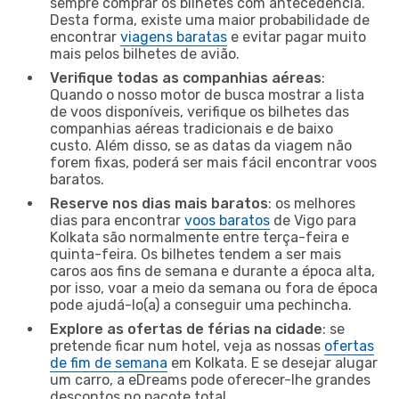
sempre comprar os bilhetes com antecedência.
Desta forma, existe uma maior probabilidade de
encontrar
viagens baratas
e evitar pagar muito
mais pelos bilhetes de avião.
Verifique todas as companhias aéreas
:
Quando o nosso motor de busca mostrar a lista
de voos disponíveis, verifique os bilhetes das
companhias aéreas tradicionais e de baixo
custo. Além disso, se as datas da viagem não
forem fixas, poderá ser mais fácil encontrar voos
baratos.
Reserve nos dias mais baratos
: os melhores
dias para encontrar
voos baratos
de Vigo para
Kolkata são normalmente entre terça-feira e
quinta-feira. Os bilhetes tendem a ser mais
caros aos fins de semana e durante a época alta,
por isso, voar a meio da semana ou fora de época
pode ajudá-lo(a) a conseguir uma pechincha.
Explore as ofertas de férias na cidade
: se
pretende ficar num hotel, veja as nossas
ofertas
de fim de semana
em Kolkata. E se desejar alugar
um carro, a eDreams pode oferecer-lhe grandes
descontos no pacote total.