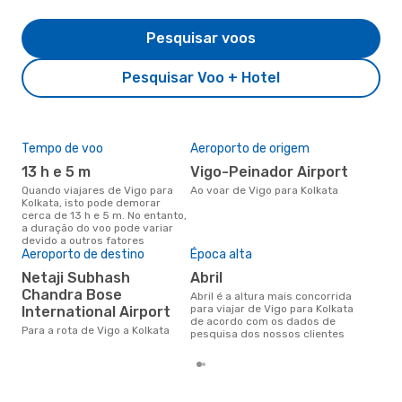
Pesquisar voos
Pesquisar Voo + Hotel
Tempo de voo
Aeroporto de origem
Pre
de 
13 h e 5 m
Vigo-Peinador Airport
5
Quando viajares de Vigo para
Ao voar de Vigo para Kolkata
Kolkata, isto pode demorar
Um voo de Vigo para Kolkata na
cerca de 13 h e 5 m. No entanto,
eDr
a duração do voo pode variar
com
devido a outros fatores
dos
Aeroporto de destino
Época alta
Netaji Subhash
abril
Chandra Bose
abril é a altura mais concorrida
para viajar de Vigo para Kolkata
International Airport
de acordo com os dados de
Para a rota de Vigo a Kolkata
pesquisa dos nossos clientes