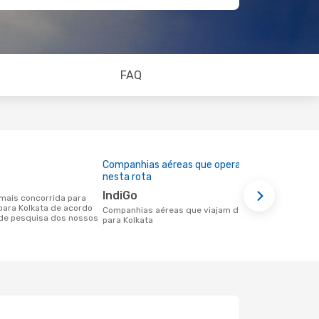
FAQ
Companhias aéreas que operam
Preço médi
nesta rota
123 €
IndiGo
Um voo de Daca para Kolkata na
 para Kolkata de acordo
eDreams cus
Companhias aéreas que viajam de Daca
de pesquisa dos nossos
base nos da
para Kolkata
6 meses