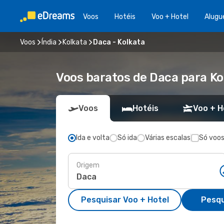
Voos
Hotéis
Voo + Hotel
Alugu
Voos
Índia
Kolkata
Daca - Kolkata
Voos baratos de Daca para Ko
Voos
Hotéis
Voo + H
Ida e volta
Só ida
Várias escalas
Só voos
Origem
Pesquisar Voo + Hotel
Pesqu