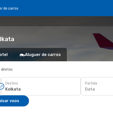
er de carros
lkata
otel
Aluguer de carros
 diretos
Destino
Partida
Data
isar voos