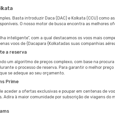
lkata
ples. Basta introduzir Daca (DAC) e Kolkata (CCU) como as 
isponíveis. O nosso motor de busca encontra as melhores o
 inteligente”, com a qual destacamos os voos mais compet
 apenas voos de {Dacapara {Kolkatadas suas companhias aérea
te a reserva
do um algoritmo de preços complexo, com base na procura e
urante o processo de reserva. Para garantir o melhor preço 
 que se adeque ao seu orçamento.
ms Prime
de aceder a ofertas exclusivas e poupar em centenas de voo
s. Adira à maior comunidade por subscrição de viagens do
eams