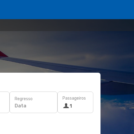
Passageiros
Regresso
Data
1