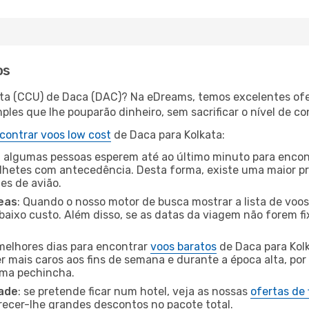
os
ata (CCU) de Daca (DAC)? Na eDreams, temos excelentes ofer
les que lhe pouparão dinheiro, sem sacrificar o nível de co
contrar voos low cost
de Daca para Kolkata:
 algumas pessoas esperem até ao último minuto para encont
hetes com antecedência. Desta forma, existe uma maior pr
tes de avião.
eas
: Quando o nosso motor de busca mostrar a lista de voos 
baixo custo. Além disso, se as datas da viagem não forem fi
 melhores dias para encontrar
voos baratos
de Daca para Kol
r mais caros aos fins de semana e durante a época alta, por
uma pechincha.
dade
: se pretende ficar num hotel, veja as nossas
ofertas de
recer-lhe grandes descontos no pacote total.