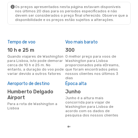
LIS
- WAS
Os preços apresentados nesta página estavam disponíveis
nos últimos 20 dias para os períodos especificados e não
devem ser considerados o preço final oferecido. Observe que a
disponibilidade e os preços estão sujeitos a alterações.
Tempo de voo
Voo mais barato
Com
ope
10 h e 25 m
300
T
Quando viajares de Washington
O melhor preço para voos de
para Lisboa, isto pode demorar
Washington para Lisboa
Companhias aéreas que viajam
cerca de 10 h e 25 m. No
proporcionados pela eDreams,
de 
entanto, a duração do voo pode
que foram encontrados pelos
variar devido a outros fatores
nossos clientes nos últimos 3
dias
A m
Aeroporto de destino
Época alta
res
Humberto Delgado
junho
d
Airport
junho é a altura mais
janeiro é uma das melhores
concorrida para viajar de
altu
Para a rota de Washington a
Washington para Lisboa de
com
Lisboa
acordo com os dados de
aco
pesquisa dos nossos clientes
nos