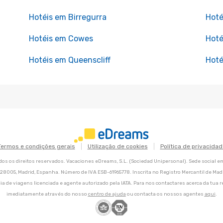
Hotéis em Birregurra
Hoté
Hotéis em Cowes
Hoté
Hotéis em Queenscliff
Hoté
Termos e condições gerais
Utilização de cookies
Política de privacidad
os os direitos reservados. Vacaciones eDreams, S.L. (Sociedad Unipersonal). Sede social e
8, 28005, Madrid, Espanha. Número de IVA ESB-61965778. Inscrita no Registro Mercantil de Madri
ia de viagens licenciada e agente autorizado pela IATA. Para nos contactares acerca da tua r
imediatamente através do nosso
centro de ajuda
ou contacta os nossos agentes
aqui
.