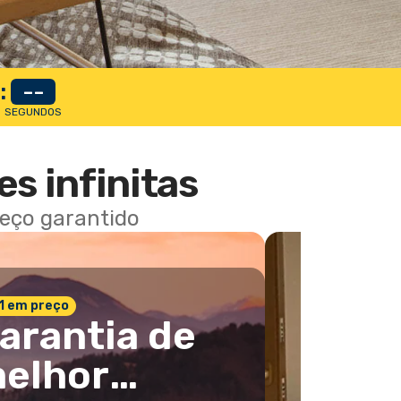
:
--
SEGUNDOS
es infinitas
reço garantido
 1 em preço
arantia de
elhor