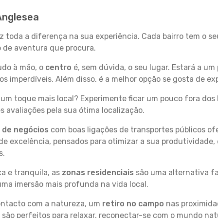
Anglesea
z toda a diferença na sua experiência. Cada bairro tem o s
po de aventura que procura.
tudo à mão, o
centro
é, sem dúvida, o seu lugar. Estará a um 
 imperdíveis. Além disso, é a melhor opção se gosta de exp
um toque mais local? Experimente ficar um pouco fora dos 
 avaliações pela sua ótima localização.
s de negócios
com boas ligações de transportes públicos of
e excelência, pensados para otimizar a sua produtividade,
s.
a e tranquila, as
zonas residenciais
são uma alternativa fa
uma imersão mais profunda na vida local.
contacto com a natureza, um
retiro no campo
nas proximida
 são perfeitos para relaxar, reconectar-se com o mundo nat