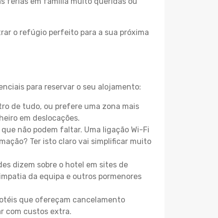
as férias em família muito queridas ou
ar o refúgio perfeito para a sua próxima
nciais para reservar o seu alojamento:
ro de tudo, ou prefere uma zona mais
heiro em deslocações.
que não podem faltar. Uma ligação Wi-Fi
mação? Ter isto claro vai simplificar muito
es dizem sobre o hotel em sites de
 simpatia da equipa e outros pormenores
 hotéis que ofereçam cancelamento
ar com custos extra.