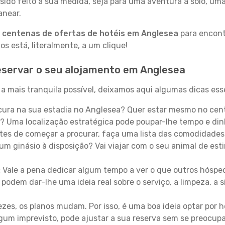
sido feito à sua medida, seja para uma aventura a solo, um
anear.
a
centenas de ofertas de hotéis em Anglesea
para encontr
 está, literalmente, a um clique!
eservar o seu alojamento em Anglesea
a mais tranquila possível, deixamos aqui algumas dicas esse
ura na sua estadia no Anglesea? Quer estar mesmo no cent
? Uma localização estratégica pode poupar-lhe tempo e din
es de começar a procurar, faça uma lista das comodidades 
um ginásio à disposição? Vai viajar com o seu animal de esti
:
Vale a pena dedicar algum tempo a ver o que outros hósped
 podem dar-lhe uma ideia real sobre o serviço, a limpeza, a
zes, os planos mudam. Por isso, é uma boa ideia optar por
 algum imprevisto, pode ajustar a sua reserva sem se preocup