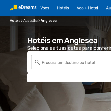
Voos
Hotéis
Voo + Hotel
Au
Hotéis
Austrália
Anglesea
Hotéis em Anglesea
Seleciona as tuas datas para conferi
Procura um destino ou hotel