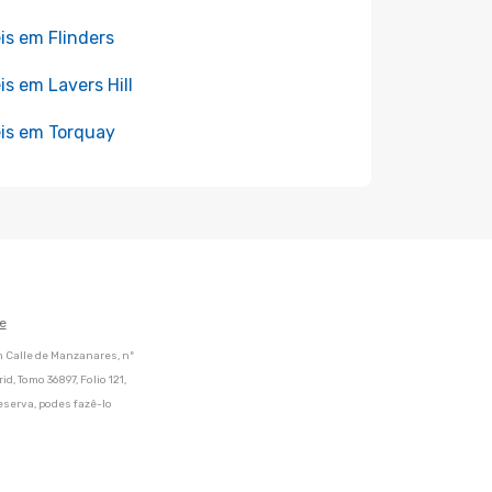
is em Flinders
is em Lavers Hill
is em Torquay
e
m Calle de Manzanares, nº
d, Tomo 36897, Folio 121,
eserva, podes fazê-lo