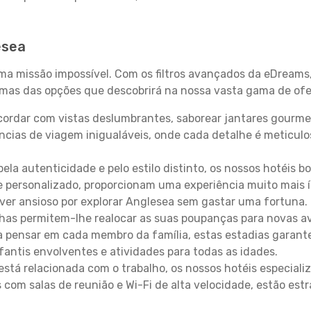
esea
uma missão impossível. Com os filtros avançados da eDreams
gumas das opções que descobrirá na nossa vasta gama de ofe
ordar com vistas deslumbrantes, saborear jantares gourmet
ncias de viagem inigualáveis, onde cada detalhe é meticu
pela autenticidade e pelo estilo distinto, os nossos hotéis 
e personalizado, proporcionam uma experiência muito mais 
iver ansioso por explorar Anglesea sem gastar uma fortuna.
lhas permitem-lhe realocar as suas poupanças para novas a
 pensar em cada membro da família, estas estadias garante
antis envolventes e atividades para todas as idades.
stá relacionada com o trabalho, os nossos hotéis especiali
s com salas de reunião e Wi-Fi de alta velocidade, estão es