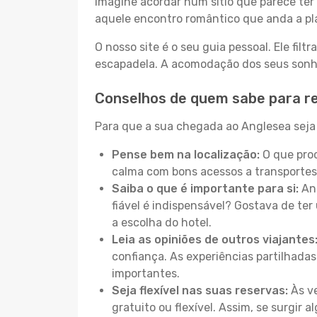
Imagine acordar num sítio que parece ter 
aquele encontro romântico que anda a pl
O nosso site é o seu guia pessoal. Ele filtr
escapadela. A acomodação dos seus sonhos
Conselhos de quem sabe para r
Para que a sua chegada ao Anglesea seja 
Pense bem na localização:
O que proc
calma com bons acessos a transportes
Saiba o que é importante para si:
Ant
fiável é indispensável? Gostava de ter 
a escolha do hotel.
Leia as opiniões de outros viajantes
confiança. As experiências partilhadas
importantes.
Seja flexível nas suas reservas:
Às ve
gratuito ou flexível. Assim, se surgir