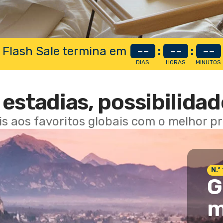
 Flash Sale termina em
--
:
--
:
--
DIAS
HORAS
MINUTOS
estadias, possibilidad
ais aos favoritos globais com o melhor p
N.º
G
m