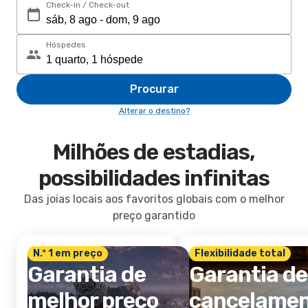
Check-in / Check-out
Hóspedes
Procurar
Alterar o destino?
Milhões de estadias,
possibilidades infinitas
Das joias locais aos favoritos globais com o melhor
preço garantido
N.º 1 em preço
Flexibilidade total
Garantia de
Garantia de
melhor preço
cancelame