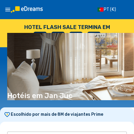
PT
(€)
HOTEL FLASH SALE TERMINA EM
--
:
--
:
--
:
--
DIAS
HORAS
MINUTOS
SEGUNDOS
Hotéis em Jan Juc
Escolhido por mais de 8M de viajantes Prime