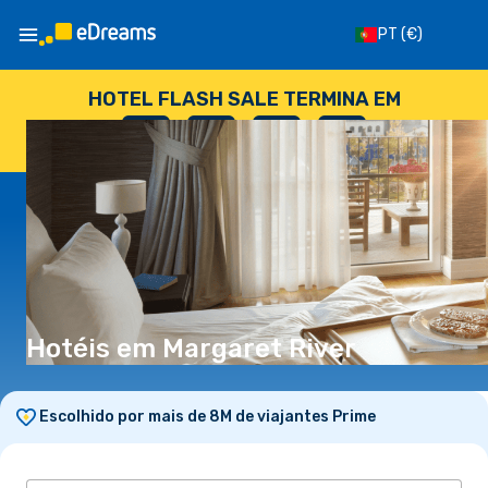
PT
(€)
HOTEL FLASH SALE TERMINA EM
--
:
--
:
--
:
--
DIAS
HORAS
MINUTOS
SEGUNDOS
Hotéis em Margaret River
Escolhido por mais de 8M de viajantes Prime