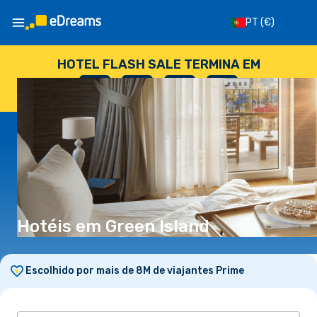
PT
(€)
HOTEL FLASH SALE TERMINA EM
--
:
--
:
--
:
--
DIAS
HORAS
MINUTOS
SEGUNDOS
Hotéis em Green Island
Escolhido por mais de 8M de viajantes Prime