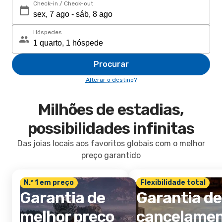
Check-in / Check-out
Hóspedes
Procurar
Alterar o destino?
Milhões de estadias,
possibilidades infinitas
Das joias locais aos favoritos globais com o melhor
preço garantido
N.º 1 em preço
Flexibilidade total
Garantia de
Garantia de
melhor preço
cancelame